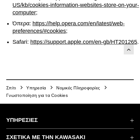
US/kb/cookies-information-websites-store-on-your-
computer
;
Όπερα:
https://help.opera.com/en/latest/web-
preferences/#cookies
;
Safari:
https://support.apple.com/en-gb/HT201265
.
Σπίτι
Υπηρεσία
Νομικές Πληροφορίες
Γνωστοποίηση για τα Cookies
ΥΠΗΡΕΣΙΕΣ
Επικοινωνήστε μαζί μας
ΣΧΕΤΙΚΆ ΜΕ ΤΗΝ KAWASAKI