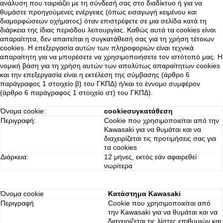
ανάλυση που ταιριάζει με τη σύνδεσή σας στο διαδίκτυο ή για να
θυμάστε προηγούμενες ενέργειες (όπως εισαγωγή κειμένου και
διαμορφώσεων οχήματος) όταν επιστρέφετε σε μια σελίδα κατά τη
διάρκεια της ίδιας περιόδου λειτουργίας. Καθώς αυτά τα cookies είναι
απαραίτητα, δεν απαιτείται η συγκατάθεσή σας για τη χρήση τέτοιων
cookies. Η επεξεργασία αυτών των πληροφοριών είναι τεχνικά
απαραίτητη για να μπορέσετε να χρησιμοποιήσετε τον ιστότοπό μας. Η
νομική βάση για τη χρήση αυτών των απολύτως απαραίτητων cookies
και την επεξεργασία είναι η εκτέλεση της σύμβασης (άρθρο 6
παράγραφος 1 στοιχείο β) του ΓΚΠΔ) ή/και το έννομο συμφέρον
(άρθρο 6 παράγραφος 1 στοιχείο στ) του ΓΚΠΔ).
Όνομα cookie:
cookieσυγκατάθεση
Περιγραφή:
Cookie που χρησιμοποιείται από την
Kawasaki για να θυμάται και να
διαχειρίζεται τις προτιμήσεις σας για
τα cookies
Διάρκεια:
12 μήνες, εκτός εάν αφαιρεθεί
νωρίτερα
Όνομα cookie
Κατάστημα Kawasaki
Περιγραφή
Cookie που χρησιμοποιείται από
την Kawasaki για να θυμάται και να
διαχειρίζεται τις λίστες επιθυμιών και