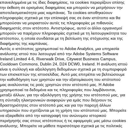
επανειλημμένα με τις ίδιες διαφημίσεις, τα cookies περιορίζουν επίσης
την έκθεση σε ορισμένες διαφημίσεις και μπορούν να μετρήσουν την
αποτελεσματικότητα μιας καμπάνιας. Τα cookies αποθηκεύουν
πληροφορίες σχετικά με την επίσκεψή σας σε έναν ιστότοπο και θα
μπορούσαν να μοιραστούν αυτές τις πληροφορίες με πιθανούς
διαφημιστές στον ιστότοπο. Αντιστρόφως, αυτοί οι άλλοι οργανισμοί
μπορούν να παρέχουν πληροφορίες σχετικά με τη λειτουργικότητα του
ιστότοπου, η οποία συνδέεται με τη βελτίωση της στόχευσης και της
διαφήμισης της καμπάνιας.
Αυτός ο ιστότοπος χρησιμοποιεί το Adobe Analytics, μια υπηρεσία
ανάλυσης ιστού που λειτουργεί από την Adobe Systems Software
Ireland Limited 4-6, Riverwalk Drive, Citywest Business Campus,
Cooldown Commons, Dublin 24, D24 DCW0, Ireland. Η ανάλυση ιστού
είναι η συλλογή και αξιολόγηση δεδομένων σχετικά με τη συμπεριφορά
των επισκεπτών της ιστοσελίδας. Αυτό μας επιτρέπει να βελτιώσουμε
την καθοδήγηση των χρηστών και την εξατομίκευση του ιστότοπού
μας αναλύοντας τις ροές χρηστών στον ιστότοπό μας. Η Adobe
χρησιμοποιεί τα δεδομένα και τις πληροφορίες που λαμβάνονται,
μεταξύ άλλων, για την αξιολόγηση της χρήσης του ιστότοπού μας, για
τη σύνταξη ηλεκτρονικών αναφορών για εμάς που δείχνουν τις
δραστηριότητες στον ιστότοπό μας και για την παροχή άλλων
υπηρεσιών που σχετίζονται με τη χρήση του ιστότοπού μας. Μπορείτε
να εξαιρεθείτε από την καταγραφή του ανώνυμου ιστορικού
περιήγησής σας στους ιστότοπους ή τις εφαρμογές μας μέσω cookies
ανάλυσης. Μπορείτε να μάθετε περισσότερα σχετικά με τις πολιτικές