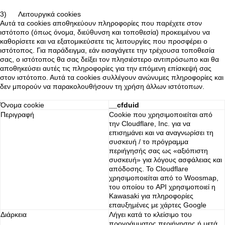
3) Λειτουργικά cookies
Αυτά τα cookies αποθηκεύουν πληροφορίες που παρέχετε στον
ιστότοπο (όπως όνομα, διεύθυνση και τοποθεσία) προκειμένου να
καθορίσετε και να εξατομικεύσετε τις λειτουργίες που προσφέρει ο
ιστότοπος. Για παράδειγμα, εάν εισαγάγετε την τρέχουσα τοποθεσία
σας, ο ιστότοπος θα σας δείξει τον πλησιέστερο αντιπρόσωπο και θα
αποθηκεύσει αυτές τις πληροφορίες για την επόμενη επίσκεψή σας
στον ιστότοπο. Αυτά τα cookies συλλέγουν ανώνυμες πληροφορίες και
δεν μπορούν να παρακολουθήσουν τη χρήση άλλων ιστότοπων.
Όνομα cookie
__cfduid
Περιγραφή
Cookie που χρησιμοποιείται από
την Cloudflare, Inc. για να
επισημάνει και να αναγνωρίσει τη
συσκευή / το πρόγραμμα
περιήγησής σας ως «αξιόπιστη
συσκευή» για λόγους ασφάλειας και
απόδοσης. Το Cloudflare
χρησιμοποιείται από το Woosmap,
του οποίου το API χρησιμοποιεί η
Kawasaki για πληροφορίες
επαυξημένες με χάρτες Google
Διάρκεια
Λήγει κατά το κλείσιμο του
προγράμματος περιήγησης ή μετά