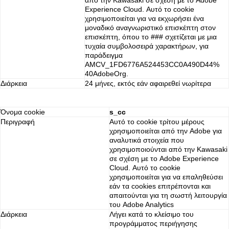
από την Kawasaki σε σχέση με το Adobe
Experience Cloud. Αυτό το cookie
χρησιμοποιείται για να εκχωρήσει ένα
μοναδικό αναγνωριστικό επισκέπτη στον
επισκέπτη, όπου το ### σχετίζεται με μια
τυχαία συμβολοσειρά χαρακτήρων, για
παράδειγμα
AMCV_1FD6776A524453CC0A490D44%
40AdobeOrg.
Διάρκεια
24 μήνες, εκτός εάν αφαιρεθεί νωρίτερα
Όνομα cookie
s_cc
Περιγραφή
Αυτό το cookie τρίτου μέρους
χρησιμοποιείται από την Adobe για
αναλυτικά στοιχεία που
χρησιμοποιούνται από την Kawasaki
σε σχέση με το Adobe Experience
Cloud. Αυτό το cookie
χρησιμοποιείται για να επαληθεύσει
εάν τα cookies επιτρέπονται και
απαιτούνται για τη σωστή λειτουργία
του Adobe Analytics
Διάρκεια
Λήγει κατά το κλείσιμο του
προγράμματος περιήγησης