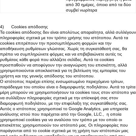
από 30 ημέρες, όποιο από τα δύο
συμβεί νωρίτερα
4) Cookies απόδοσης
Τα cookies απόδοσης δεν είναι απολύτως απαραίτητα, αλλά συλλέγουν
πληροφορίες σχετικά με τον τρόπο χρήσης του ιστότοπου. Αυτά τα
cookies επιτρέπουν την προσυμπλήρωση φορμών και την
αποθήκευση ρυθμίσεων γλώσσας. Χωρίς τη συγκατάθεσή σας, θα
πρέπει να συμπληρώνετε φόρμες και να επιβεβαιώνετε αυτές τις
ρυθμίσεις κάθε φορά που αλλάζετε σελίδες. Αυτά τα cookies
προσπαθούν να αποφύγουν την αναγνώριση του επισκέπτη, αλλά
χρησιμοποιούνται αποκλειστικά για τη βελτίωση της εμπειρίας του
χρήστη και της γενικής απόδοσης του ιστότοπου.
Ο ιστότοπος περιέχει επίσης ενσωματωμένο περιεχόμενο τρίτων,
παράδειγμα του οποίου είναι ο διαμορφωτής ποδηλάτου. Αυτά τα τρίτα
μέρη μπορούν να χρησιμοποιήσουν τα cookies τους στον ιστότοπο για
να συλλέξουν πληροφορίες σχετικά με την επίσκεψή σας στον
διαμορφωτή ποδηλάτου, με την επιφύλαξη της συγκατάθεσής σας.
Αυτός ο ιστότοπος χρησιμοποιεί το Google Analytics, μια υπηρεσία
ανάλυσης ιστού που παρέχεται από την Google, LLC., η οποία
χρησιμοποιεί cookies για να αναλύσει τον τρόπο με τον οποίο οι
επισκέπτες χρησιμοποιούν τον ιστότοπό μας. Οι πληροφορίες που
παράγονται από το cookie σχετικά με τη χρήση των ιστότοπών μας