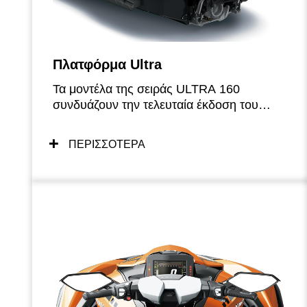
Πλατφόρμα Ultra
Τα μοντέλα της σειράς ULTRA 160
συνδυάζουν την τελευταία έκδοση του
αξιόπιστου και με άμεση απόκριση
ατμοσφαιρικού κινητήρα της Kawasaki με
ΠΕΡΙΣΣΟΤΕΡΑ
μια γάστρα φημισμένη για τον χειρισμό και
την ακρίβειά της. Η πλατφόρμα βελτιώνεται
ακόμη περισσότερο με προηγμένα
χαρακτηριστικά, όπως η Λειτουργία
ελέγχου εκκίνησης και η επιλογή
Λειτουργίας Ισχύος.