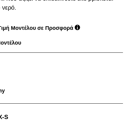
 νερό.
 Τιμή Μοντέλου σε Προσφορά
Μοντέλου
ny
X-S