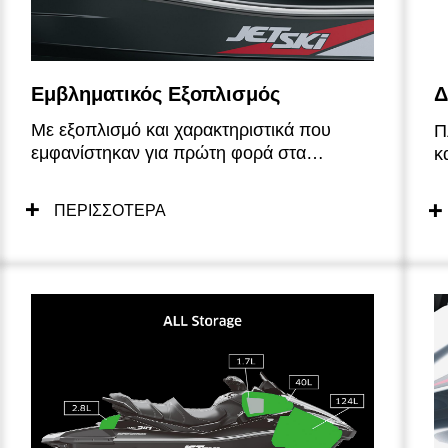
Εμβληματικός Εξοπλισμός
Δ
Με εξοπλισμό και χαρακτηριστικά που
Π
εμφανίστηκαν για πρώτη φορά στα
κ
μοντέλα της σειράς Jet Ski Ultra 310 του
σ
2022, τα μοντέλα της σειράς Ultra 160
υ
ΠΕΡΙΣΣΟΤΕΡΑ
προσφέρουν ένα επίπεδο άνεσης και
υ
ευκολίας που τα τοποθετεί ξεκάθαρα στην
U
κορυφή της ιεραρχίας των κανονικών
π
αναρροφημένων σκαφών.
U
τ
π
π
γ
ε