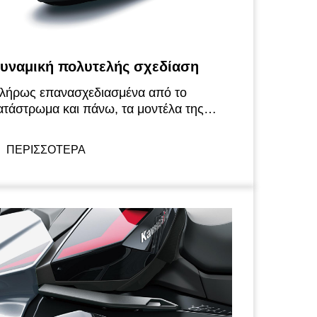
υναμική πολυτελής σχεδίαση
λήρως επανασχεδιασμένα από το
ατάστρωμα και πάνω, τα μοντέλα της
ειράς Ultra 160 του 2023 έχουν το ίδιο
ψηλής ποιότητας στυλ με τα
ΠΕΡΙΣΣΟΤΕΡΑ
περτροφοδοτούμενα μοντέλα της σειράς
ltra 310. Ο σχεδιασμός «δυναμικής
ολυτέλειας» διατηρεί τον δυναμισμό του
ltra LX, προσθέτοντας παράλληλα μια
ρισδιάστατη αίσθηση, ενώ η μεγάλη
ροσοχή στη λεπτομέρεια εξασφαλίζει ένα
ολυτελές, υψηλής ποιότητας φινίρισμα
ια κάθε ένα από τα ξεχωριστά,
ντυπωσιακά σχέδια.