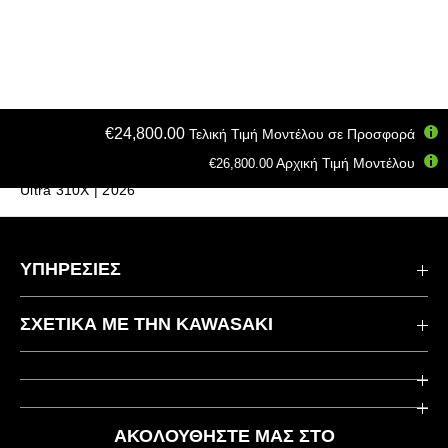
€24,800.00
Τελική Τιμή Μοντέλου σε Προσφορά
Αρχική Τιμή Μοντέλου
€26,800.00
Σπίτι
Άλλα οχήματα
Jet Ski
Ultra 310X | 2026
ΥΠΗΡΕΣΙΕΣ
Επικοινωνήστε μαζί μας
ΣΧΕΤΙΚΆ ΜΕ ΤΗΝ KAWASAKI
Kawasaki Care
Εταιρεία
Χρήσιμοι Σύνδεσμοι
Rideology
ΑΚΟΛΟΥΘΉΣΤΕ ΜΑΣ ΣΤΟ