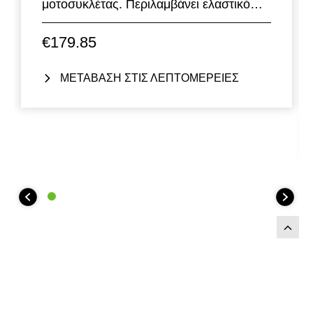
μοτοσυκλέτας. Περιλαμβάνει ελαστικό
μαξιλάρι. Διατίθεται σε σχεδόν όλα τα
εργοστασιακά χρώματα. Αντικαθιστά το
€179.85
κάθισμα του συνεπιβάτη στα μοντέλα
Ninja 400, Z400, Ninja e-1 και Z e-1.
ΜΕΤΑΒΑΣΗ ΣΤΙΣ ΛΕΠΤΟΜΕΡΕΙΕΣ