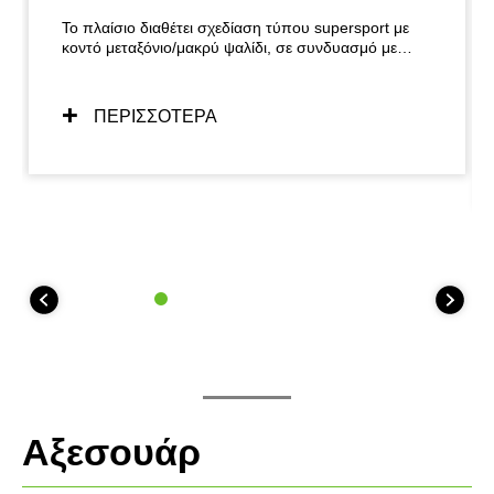
Το πλαίσιο διαθέτει σχεδίαση τύπου supersport με
κοντό μεταξόνιο/μακρύ ψαλίδι, σε συνδυασμό με
βελτιστοποιημένη ρύθμιση ίχνους εμπρός τροχού
που προσφέρει ελαφρύ, φυσικό χειρισμό. Το ελαφρύ
βάρος της μοτοσυκλέτας συμβάλλει επίσης στον
ΠΕΡΙΣΣΟΤΕΡΑ
εύκολο χειρισμό και διευκολύνει τους ελιγμούς όταν ο
αναβάτης δεν είναι πάνω στην μοτοσυκλέτα, όπως
κατά τη στάθμευση.
Αξεσουάρ