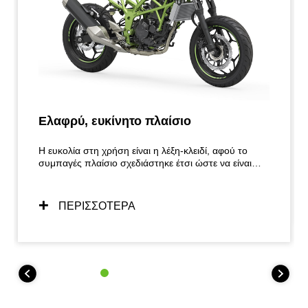
Ελαφρύ, ευκίνητο πλαίσιο
Η ευκολία στη χρήση είναι η λέξη-κλειδί, αφού το
συμπαγές πλαίσιο σχεδιάστηκε έτσι ώστε να είναι
όσο το δυνατόν πιο φιλικό προς τον χρήστη. Ο
ελεγχόμενος χειρισμός χάρη στο πλαίσιο που έχει
σχεδιαστεί με γνώμονα το ελαφρύ βάρος, την
ΠΕΡΙΣΣΟΤΕΡΑ
ευκινησία και την κατανομή του βάρους παρέχει
εξαιρετική αίσθηση και εμπνέει σιγουριά για μεγάλη
γκάμα αναβατών. Ο εύκολος χειρισμός διευκολύνει
επίσης τους ελιγμούς κατά τη στάθμευση.