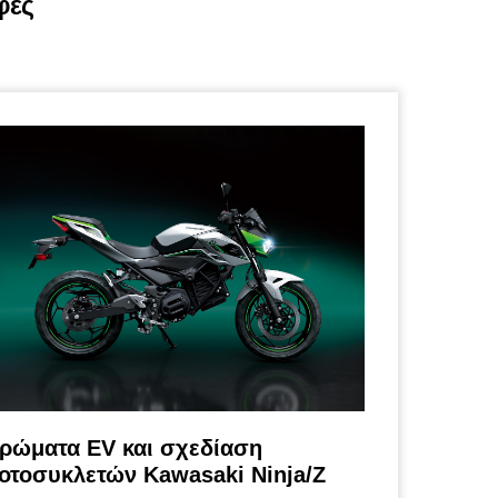
φές
ρώματα EV και σχεδίαση
οτοσυκλετών Kawasaki Ninja/Z