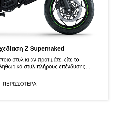
χεδίαση Z Supernaked
ποιο στυλ κι αν προτιμάτε, είτε το
ληθωρικό στυλ πλήρους επένδυσης
σίου μιας Ninja είτε την ανάλαφρη,
υκίνητη όψη μιας Supernaked Z, τα νέα
ΠΕΡΙΣΣΟΤΕΡΑ
λεκτρικά μοντέλα της Kawasaki
ροσφέρουν ελκυστικό στυλ που
υμπληρώνεται από νέα χρώματα και
ραφικά σχεδιασμένα για να τους
ροσδίδουν μια ξεχωριστή εικόνα. Και με
ολυάριθμα χρηστικά χαρακτηριστικά,
υτές οι μηχανές συνδυάζουν απρόσκοπτα