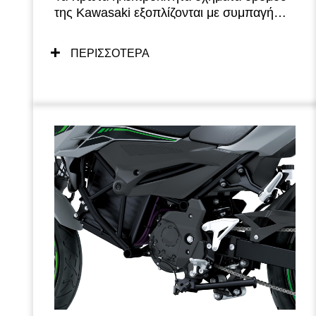
της Kawasaki εξοπλίζονται με συμπαγή
ηλεκτροκινητήρα χωρίς ψήκτρες που
προσφέρει ισχυρή επιτάχυνση στην
ΠΕΡΙΣΣΟΤΕΡΑ
εκκίνηση και απόκριση στις χαμηλές
στροφές. Η δυνατότητα επιλογής επιπέδου
ισχύος από τον αναβάτη του προσφέρει
μεγαλύτερη σιγουριά, ενώ τα μοναδικά
χαρακτηριστικά ηλεκτροκίνησης όπως το
e-Boost και η λειτουργία Walk κάνουν
ακόμα πιο διασκεδαστική την εμπειρία. Ο
ευχάριστος για τον αναβάτη
ηλεκτροκινητήρας είναι επίσης καθαρός και
αθόρυβος.