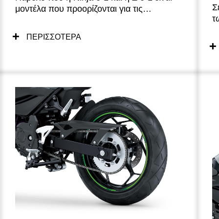
Σ
μοντέλα που προορίζονται για τις
τ
καθημερινές μετακινήσεις, οι μηχανικοί της
χ
Kawasaki εργάστηκαν σκληρά για να
ΠΕΡΙΣΣΟΤΕΡΑ
δ
εξασφαλίσουν ότι προσφέρουν επίσης την
ε
οδηγική απόλαυση για την οποία
K
φημίζονται οι μοτοσυκλέτες Kawasaki. Η
προσεκτικά μελετημένη ισορροπία μεταξύ
σιγουριάς στον χειρισμό και ανάλαφρης
ευκινησίας θα κάνει ακόμη και τους νέους
αναβάτες να ανυπομονούν για τις
καθημερινές μετακινήσεις τους.