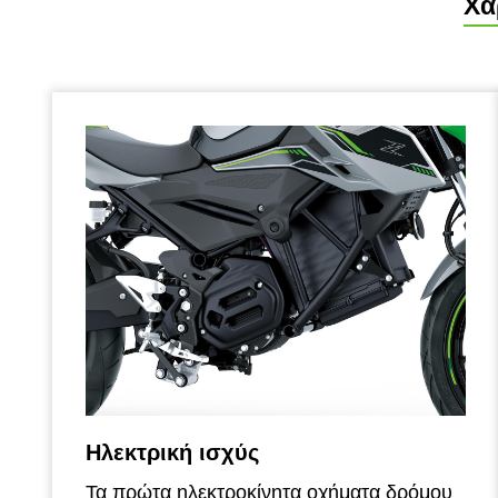
Χα
Ηλεκτρική ισχύς
Τα πρώτα ηλεκτροκίνητα οχήματα δρόμου