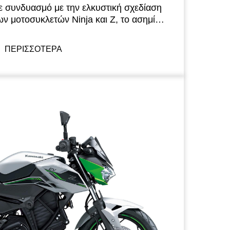
ε συνδυασμό με την ελκυστική σχεδίαση
ων μοτοσυκλετών Ninja και Z, το ασημί
ρώμα και το ματ πράσινο λάιμ
ημιουργούν μια φρέσκια φουτουριστική
ΠΕΡΙΣΣΟΤΕΡΑ
ικόνα για τα ηλεκτρικά μοντέλα της
awasaki.