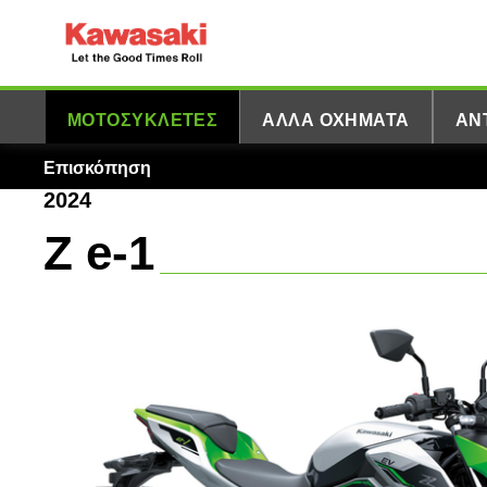
ΜΟΤΟΣΥΚΛΈΤΕΣ
ΆΛΛΑ ΟΧΉΜΑΤΑ
ΑΝ
Επισκόπηση
2024
Z e-1