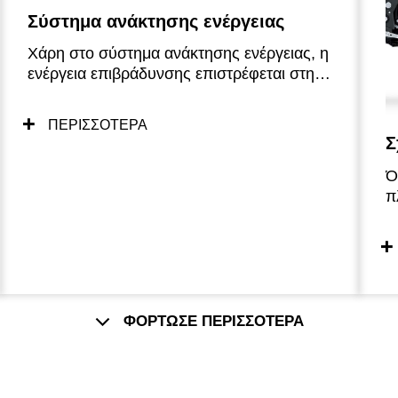
Σύστημα ανάκτησης ενέργειας
Χάρη στο σύστημα ανάκτησης ενέργειας, η
ενέργεια επιβράδυνσης επιστρέφεται στην
μπαταρία, εξασφαλίζοντας μεγαλύτερη
αυτονομία.
ΠΕΡΙΣΣΟΤΕΡΑ
Σ
Ό
π
πλαι
ε
η
π
σ
γ
ΦΟΡΤΩΣΕ ΠΕΡΙΣΣΟΤΕΡΑ
π
π
α