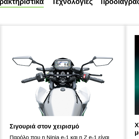
ρακτηριστικά
Τεχνολογίες
Προδιαγρα
Χ
Σιγουριά στον χειρισμό
μ
Παρόλο που η Ninja e-1 και η Z e-1 είναι