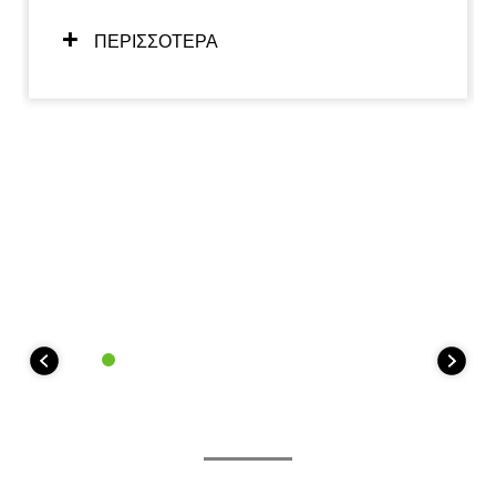
την ευελιξία προσαρμογής σε μια μεγάλη ποικιλία
συνθηκών οδήγησης. Ο οδηγικός χαρακτήρας της
ΠΕΡΙΣΣΟΤΕΡΑ
κάθε λειτουργίας είναι ξεχωριστός, παρέχοντας στον
αναβάτη τη δυνατότητα να ανακαλύψει τα πολλαπλά
πρόσωπα της μοτοσυκλέτας.