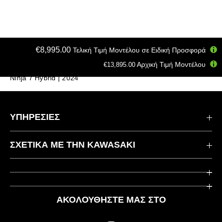
€8,995.00
Τελική Τιμή Μοντέλου σε Ειδική Προσφορά
Αρχική Τιμή Μοντέλου
€13,895.00
Σπίτι
Μοτοσυκλέτες
EV / HEV
Ninja 7 Hybrid | 2024
ΥΠΗΡΕΣΙΕΣ
Επικοινωνήστε μαζί μας
ΣΧΕΤΙΚΆ ΜΕ ΤΗΝ KAWASAKI
Kawasaki Care
Εταιρεία
Χρήσιμοι Σύνδεσμοι
Rideology
ΑΚΟΛΟΥΘΉΣΤΕ ΜΑΣ ΣΤΟ
Ασφάλεια
Αγωνιστικά