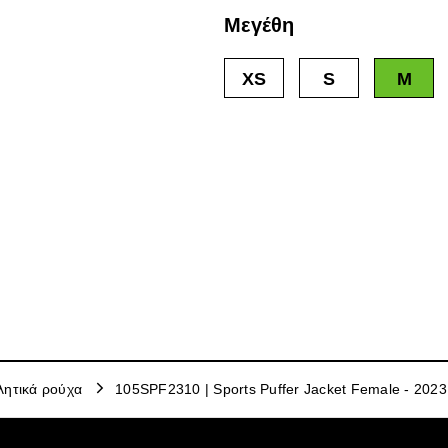
Μεγέθη
XS
S
M
λητικά ρούχα
105SPF2310 | Sports Puffer Jacket Female - 2023