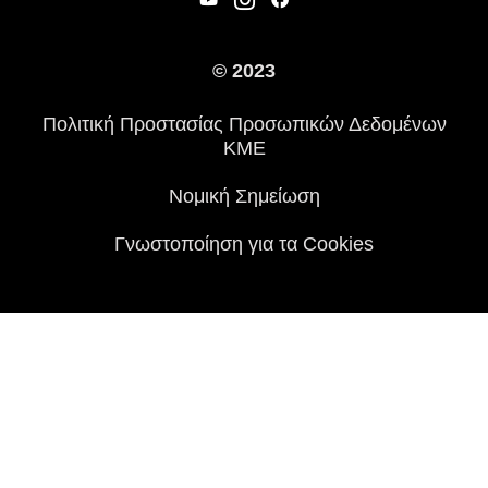
και πολλαπλά ανοίγματα αερισμού εισόδου και
Νομικές Πληροφορίες
Κληρονομιά
εξόδου που μπορούν να προσαρμοστούν για
βέλτιστη ροή αέρα μέσα και έξω από το
Διεθνείς Ιστοσελίδες
© 2023
Τύπος
μπουφάν. Και δεν έχουμε αναφερθεί ακόμα
στον αποθηκευτικό χώρο – οι πολλαπλές
Πολιτική Προστασίας Προσωπικών Δεδομένων
Ιστορία
εσωτερικές και εξωτερικές τσέπες είναι ιδανικές
ΚΜΕ
για τη φύλαξη πολύτιμων αντικειμένων όπως
κινητά τηλέφωνα, πορτοφόλια και κλειδιά.
Νομική Σημείωση
Επιπλέον, υπάρχει μια μεγάλη σταθερή πίσω
τσέπη για την αποθήκευση χαρτών και άλλων
Γνωστοποίηση για τα Cookies
μεγάλων εγγράφων. Το σετ TRIER μπουφάν
και Bamberg παντελόνι είναι μια εξαιρετική
επιλογή για τους μοτοσυκλετιστές που θέλουν
να ταξιδεύουν παντού, είτε με ήλιο είτε με
βροχή.
ΠΡΟΣΤΑΣΙΑ