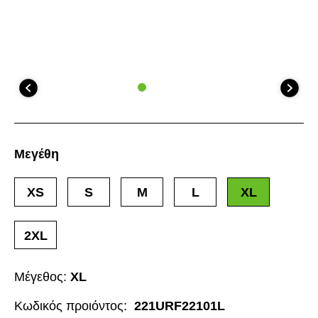
Μεγέθη
XS
S
M
L
XL
2XL
Μέγεθος:
XL
Κωδικός προιόντος:
221URF22101L