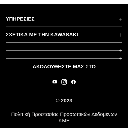
ΥΠΗΡΕΣΙΕΣ
Επικοινωνήστε μαζί μας
ΣΧΕΤΙΚΆ ΜΕ ΤΗΝ KAWASAKI
Kawasaki Care
Εταιρεία
Χρήσιμοι Σύνδεσμοι
Rideology
ΑΚΟΛΟΥΘΉΣΤΕ ΜΑΣ ΣΤΟ
Ασφάλεια
Αγωνιστικά
Νομικές Πληροφορίες
Κληρονομιά
Διεθνείς Ιστοσελίδες
© 2023
Τύπος
Πολιτική Προστασίας Προσωπικών Δεδομένων
Ιστορία
ΚΜΕ