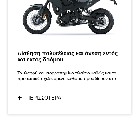
Αίσθηση πολυτέλειας και άνεση εντός
και εκτός δρόμου
Το ελαφρύ και ισορροπημένο πλαίσιο καθώς και το
προσεκτικά σχεδιασμένο κάθισμα προσδίδουν στο
KLE500 μια θέση οδήγησης που είναι εξίσου άνετη
είτε σε οδήγηση στα μαρσπιέ, είτε καθιστοί. Το
KLE500 είναι η ιδανική επιλογή για κάθε μακρινή
ΠΕΡΙΣΣΟΤΕΡΑ
περιπέτεια, χάρη στον εύκολο χειρισμό του και τον
επικεντρωμένο στον αναβάτη χαρακτήρα του.