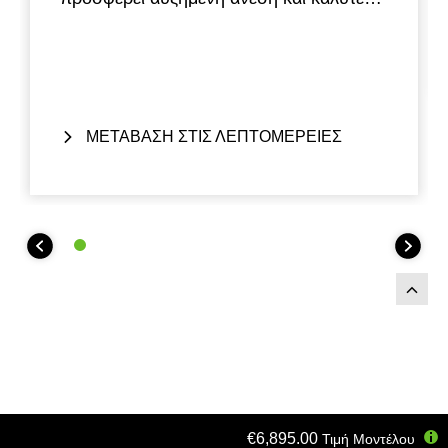
προστασία από τον αέρα. Ρυθμίζεται σε 3
θέσεις.
Στάνταρ εξοπλισμός στην έκδοση
KLE500 SE.
ΜΕΤΑΒΑΣΗ ΣΤΙΣ ΛΕΠΤΟΜΕΡΕΙΕΣ
€6,895.00
Τιμή Μοντέλου