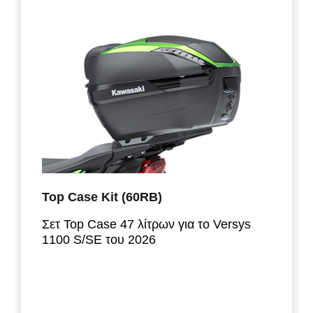
Top Case Kit (60RB)
Σετ Top Case 47 λίτρων για το Versys
1100 S/SE του 2026
Top Case που προσφέρει ευρύχωρο
αποθηκευτικό χώρο 47 λίτρων. Χωράει
δύο κράνη τύπου full face. Η βάση