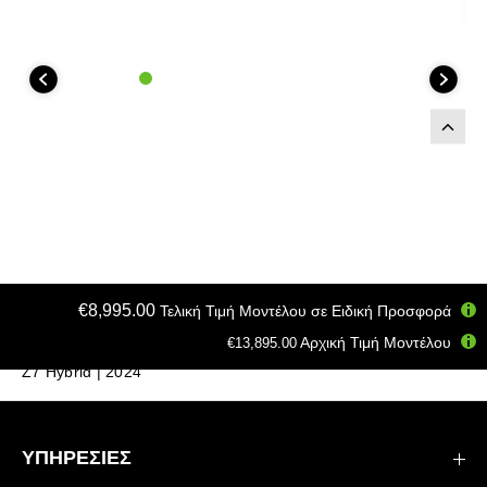
€8,995.00
Τελική Τιμή Μοντέλου σε Ειδική Προσφορά
Αρχική Τιμή Μοντέλου
€13,895.00
Σπίτι
Μοτοσυκλέτες
Supernaked
Z7 Hybrid | 2024
ΥΠΗΡΕΣΙΕΣ