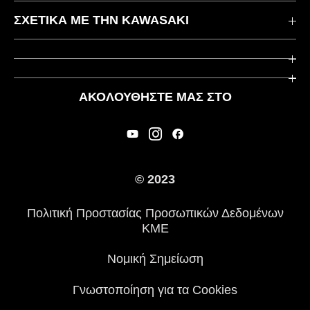
Επικοινωνήστε μαζί μας
ΣΧΕΤΙΚΆ ΜΕ ΤΗΝ KAWASAKI
Kawasaki Care
Εταιρεία
Χρήσιμοι Σύνδεσμοι
Rideology
ΑΚΟΛΟΥΘΉΣΤΕ ΜΑΣ ΣΤΟ
Ασφάλεια
Αγωνιστικά
Νομικές Πληροφορίες
Κληρονομιά
Διεθνείς Ιστοσελίδες
© 2023
Τύπος
Πολιτική Προστασίας Προσωπικών Δεδομένων
Ιστορία
ΚΜΕ
Νομική Σημείωση
Γνωστοποίηση για τα Cookies