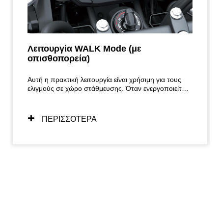
Λειτουργία WALK Mode (με
οπισθοπορεία)
Αυτή η πρακτική λειτουργία είναι χρήσιμη για τους
ελιγμούς σε χώρο στάθμευσης. Όταν ενεργοποιείται,
ανοίγοντας το γκάζι η μοτοσυκλέτα κινείται προς τα
εμπρός με ταχύτητα βηματισμού. Κλείνοντας το γκάζι
πέρα από το σημείο «μηδέν», η μοτοσυκλέτα κινείται
ΠΕΡΙΣΣΟΤΕΡΑ
προς τα πίσω.