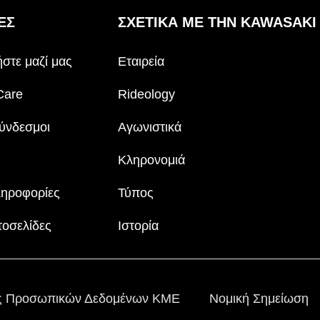
ΕΣ
ΣΧΕΤΙΚΆ ΜΕ ΤΗΝ KAWASAKI
στε μαζί μας
Εταιρεία
Care
Rideology
ύνδεσμοι
Αγωνιστικά
Κληρονομιά
ληροφορίες
Τύπος
τοσελίδες
Ιστορία
ας Προσωπικών Δεδομένων ΚΜΕ
Νομική Σημείωση