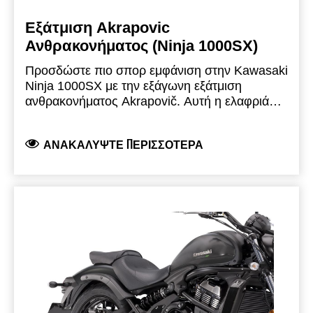
Εξάτμιση Akrapovic
Ανθρακονήματος (Ninja 1000SX)
Προσδώστε πιο σπορ εμφάνιση στην Kawasaki
Ninja 1000SX με την εξάγωνη εξάτμιση
ανθρακονήματος Akrapovič. Αυτή η ελαφριά
εξάτμιση slip-on είναι σχεδιασμένη για να
χρησιμοποιείται σε συνδυασμό με το σύστημα
ΑΝΑΚΑΛΎΨΤΕ ΠΕΡΙΣΣΌΤΕΡΑ
βαλιτσών μας. Αποτελείται από εισαγωγή από
ανοξείδωτο ατσάλι, εξωτερικό περίβλημα
εξάτμισης ανθρακονήματος, μπούκα
ανθρακονήματος, σφιγκτήρα εξάτμισης
ανθρακονήματος και ανθεκτικό στη θερμότητα
αυτοκόλλητο Akrapovič. Περιλαμβάνεται σετ
θερμοπροστασίας ανθρακονήματος και κιτ
τοποθέτησης. Πληροί τα ισχύοντα Ευρωπαϊκά
πρότυπα.