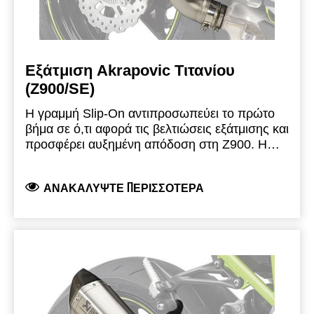
Εξάτμιση Akrapovic Τιτανίου
(Z900/SE)
Η γραμμή Slip-On αντιπροσωπεύει το πρώτο
βήμα σε ό,τι αφορά τις βελτιώσεις εξάτμισης και
προσφέρει αυξημένη απόδοση στη Z900. Η
σχεδίασή της είναι μικρότερου μεγέθους, πιο
κοντή, με κωνικό σχήμα και αποσκοπεί στη
ΑΝΑΚΑΛΎΨΤΕ ΠΕΡΙΣΣΌΤΕΡΑ
βελτίωση της εμφάνισης της μοτοσυκλέτας.
Είναι κατασκευασμένη από ελαφρύ τιτάνιο
υψηλής ποιότητας, που εξασφαλίζει σημαντική
μείωση βάρους σε σχέση με το εργοστασιακό
τελικό εξάτμισης και ολοκληρώνεται με μια
χειροποίητη μπούκα ανθρακονήματος για
βελτιωμένη και πιο ελκυστική εμφάνιση.
Προσφέρει εμπλουτισμένο ήχο για ενισχυμένη
απόλαυση.
Αυτή η εξάτμιση που πληροί τα