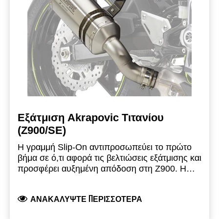
πρότυπα έγκρισης τύπου EC/ECE αποτελεί μια
εύκολη αναβάθμιση, σχεδιασμένη για να
βελτιώσει την απόδοση της μοτοσυκλέτας.
Η
θερμοπροστασία ανθρακονήματος πωλείται
ξεχωριστά.
Εξάτμιση Akrapovic Τιτανίου
(Z900/SE)
Η γραμμή Slip-On αντιπροσωπεύει το πρώτο
βήμα σε ό,τι αφορά τις βελτιώσεις εξάτμισης και
προσφέρει αυξημένη απόδοση στη Z900. Η
σχεδίασή της είναι μικρότερου μεγέθους, πιο
κοντή, με κωνικό σχήμα και αποσκοπεί στη
ΑΝΑΚΑΛΎΨΤΕ ΠΕΡΙΣΣΌΤΕΡΑ
βελτίωση της εμφάνισης της μοτοσυκλέτας.
Είναι κατασκευασμένη από ελαφρύ τιτάνιο