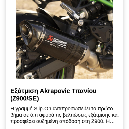
σε πιο απαιτητικές διαδρομές.
Το σύστημα
διαθέτει θερμοπροστατευτικό από
ανθρακονήματα και τελικό καπάκι από τιτάνιο,
ενώ προσφέρει βαθύ και δυναμικό ήχο.
Η
εγκεκριμένη αυτή εξάτμιση συμμορφώνεται με
τις προδιαγραφές Euro 5+ (εκπομπές ρύπων
και θόρυβος) και διαθέτει έγκριση τύπου EC και
ECE.
Δεν μπορεί να συνδυαστεί με τις γνήσιες
πλαϊνές βαλίτσες KLE500 χωρητικότητας 2 ×
21 L.
Εξάτμιση Akrapovic Τιτανίου
(Z900/SE)
Η γραμμή Slip-On αντιπροσωπεύει το πρώτο
βήμα σε ό,τι αφορά τις βελτιώσεις εξάτμισης και
προσφέρει αυξημένη απόδοση στη Z900. Η
σχεδίασή της είναι μικρότερου μεγέθους, πιο