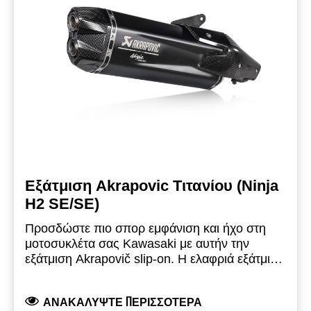
ML5EX650P… (μονός αισθητήρας οξυγόνου)
Εξάτμιση Akrapovic Τιτανίου (Ninja
H2 SE/SE)
Προσδώστε πιο σπορ εμφάνιση και ήχο στη
μοτοσυκλέτα σας Kawasaki με αυτήν την
εξάτμιση Akrapovič slip-on. Η ελαφριά εξάτμιση
slip-on από τιτάνιο διαθέτει λογότυπο λέιζερ,
μπούκα ανθρακονήματος και θερμοπροστασία
ΑΝΑΚΑΛΎΨΤΕ ΠΕΡΙΣΣΌΤΕΡΑ
ανθρακονήματος. Αυτή η εξάτμιση με καταλύτη