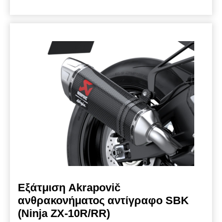
είναι εγκεκριμένη και διαθέτει έγκριση τύπου
ECE (Euro 5+).
Εξάτμιση Akrapovič
ανθρακονήματος αντίγραφο SBK
(Ninja ZX-10R/RR)