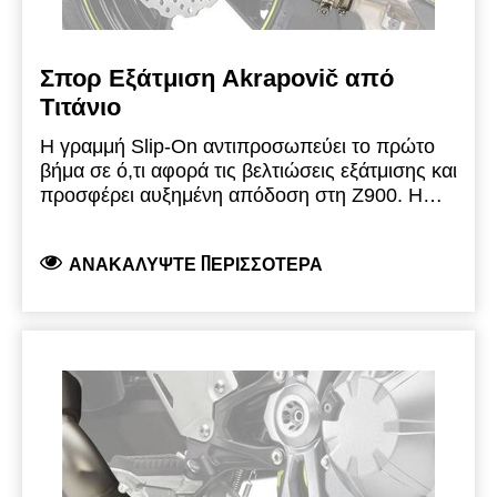
Σπορ Εξάτμιση Akrapovič από
Τιτάνιο
Η γραμμή Slip-On αντιπροσωπεύει το πρώτο
βήμα σε ό,τι αφορά τις βελτιώσεις εξάτμισης και
προσφέρει αυξημένη απόδοση στη Z900. Η
σχεδίασή της είναι μικρότερου μεγέθους, πιο
κοντή, με κωνικό σχήμα και αποσκοπεί στη
ΑΝΑΚΑΛΎΨΤΕ ΠΕΡΙΣΣΌΤΕΡΑ
βελτίωση της εμφάνισης της μοτοσυκλέτας.
Είναι κατασκευασμένη από ελαφρύ τιτάνιο
υψηλής ποιότητας, που εξασφαλίζει σημαντική
μείωση βάρους σε σχέση με το εργοστασιακό
τελικό εξάτμισης και ολοκληρώνεται με μια
χειροποίητη μπούκα ανθρακονήματος για
βελτιωμένη και πιο ελκυστική εμφάνιση.
Προσφέρει εμπλουτισμένο ήχο για ενισχυμένη
απόλαυση. Αυτή η εξάτμιση που πληροί τα
πρότυπα έγκρισης τύπου EC/ECE αποτελεί μια