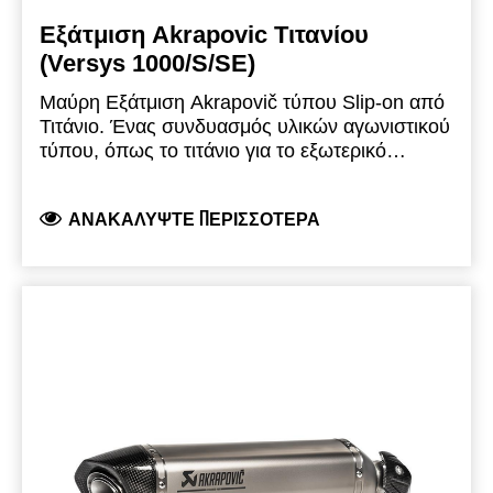
Εξάτμιση Akrapovic Τιτανίου
(Versys 1000/S/SE)
Μαύρη Εξάτμιση Akrapovič τύπου Slip-on από
Τιτάνιο.
Ένας συνδυασμός υλικών αγωνιστικού
τύπου, όπως το τιτάνιο για το εξωτερικό
περίβλημα της εξάτμισης και το ανθρακόνημα
για τη μπούκα προσδίδει αγωνιστικό
ΑΝΑΚΑΛΎΨΤΕ ΠΕΡΙΣΣΌΤΕΡΑ
χαρακτήρα σε αυτό το σύστημα εξάτμισης.
Αυτό το εγκεκριμένο σύστημα εξάτμισης πληροί
τους κανονισμούς Euro 4 και Euro 5 (εκπομπές
και θόρυβος) και διαθέτει έγκριση τύπου EC.
Περιλαμβάνεται θερμοπροστασία.