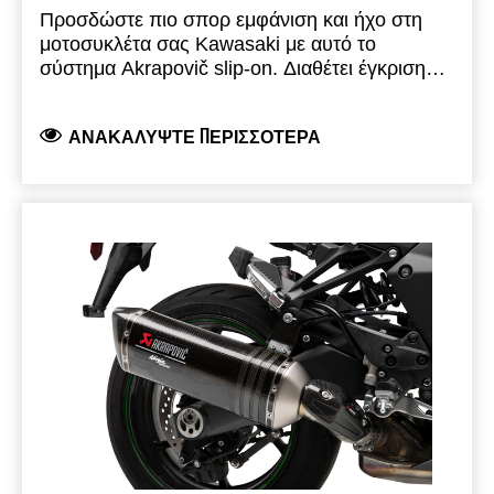
Προσδώστε πιο σπορ εμφάνιση και ήχο στη
μοτοσυκλέτα σας Kawasaki με αυτό το
σύστημα Akrapovič slip-on. Διαθέτει έγκριση
τύπου EC/ECE και είναι πλήρως νόμιμη για
χρήση στο δρόμο. Αυτό το ελαφρύ σύστημα
ΑΝΑΚΑΛΎΨΤΕ ΠΕΡΙΣΣΌΤΕΡΑ
προσφέρει εξαιρετικές επιδόσεις και μοιάζει με
την εξάτμιση της Ninja ZX-10RR στο
Παγκόσμιο πρωτάθλημα Superbike (WSBK).