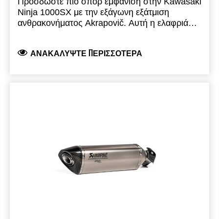
Προσδώστε πιο σπορ εμφάνιση στην Kawasaki
Ninja 1000SX με την εξάγωνη εξάτμιση
ανθρακονήματος Akrapovič. Αυτή η ελαφριά
εξάτμιση slip-on είναι σχεδιασμένη για να
χρησιμοποιείται σε συνδυασμό με το σύστημα
ΑΝΑΚΑΛΎΨΤΕ ΠΕΡΙΣΣΌΤΕΡΑ
βαλιτσών μας. Αποτελείται από εισαγωγή από
ανοξείδωτο ατσάλι, εξωτερικό περίβλημα
εξάτμισης ανθρακονήματος, μπούκα
ανθρακονήματος, σφιγκτήρα εξάτμισης
ανθρακονήματος και ανθεκτικό στη θερμότητα
αυτοκόλλητο Akrapovič. Περιλαμβάνεται σετ
θερμοπροστασίας ανθρακονήματος και κιτ
τοποθέτησης. Πληροί τα ισχύοντα Ευρωπαϊκά
πρότυπα.