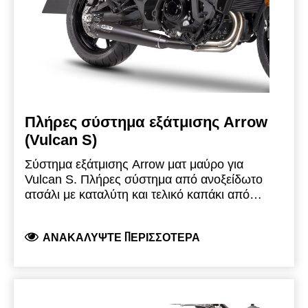
Πλήρες σύστημα εξάτμισης Arrow
(Vulcan S)
Σύστημα εξάτμισης Arrow ματ μαύρο για
Vulcan S. Πλήρες σύστημα από ανοξείδωτο
ατσάλι με καταλύτη και τελικό καπάκι από
ανθρακονήματα. Το σύστημα αυτό είναι
ελαφρύτερο σε σύγκριση με το εργοστασιακό
ΑΝΑΚΑΛΎΨΤΕ ΠΕΡΙΣΣΌΤΕΡΑ
και προσφέρει βαθύ σπορ ήχο.
Το σύστημα
εξάτμισης είναι ομολογκαρισμένο σύμφωνα με
τους κανονισμούς της ΕΕ (εκπομπές και
θόρυβος) και διαθέτει έγκριση τύπου ECE.
(Διπλός αισθητήρας οξυγόνου Euro 5+)