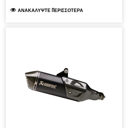
είναι πιο ελαφρύ σε σύγκριση με το αρχικό
ΑΝΑΚΑΛΎΨΤΕ ΠΕΡΙΣΣΌΤΕΡΑ
σύστημα εξάτμισης και προσφέρει έναν βαθύ
σπορ ήχο. Αυτό το σύστημα εξάτμισης είναι
εγκεκριμένο σύμφωνα με τους κανονισμούς ΕΕ
(εκπομπές και θόρυβος) και διαθέτει έγκριση
τύπου ECE. (Euro 5)