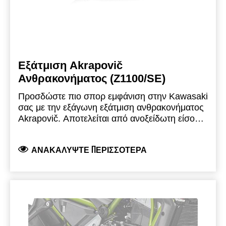
Εξάτμιση Akrapovič
Ανθρακονήματος (Z1100/SE)
Προσδώστε πιο σπορ εμφάνιση στην Kawasaki
σας με την εξάγωνη εξάτμιση ανθρακονήματος
Akrapovič.
Αποτελείται από ανοξείδωτη είσοδο,
εξωτερικό περίβλημα και καπάκι από
ανθρακονήματα, σφιγκτήρα σιγαστήρα από
ΑΝΑΚΑΛΎΨΤΕ ΠΕΡΙΣΣΌΤΕΡΑ
ανθρακονήματα, καθώς και το λογότυπο
«Akrapovič Designed for Z1100».
Συμπεριλαμβάνονται σετ προστατευτικών από
ανθρακονήματα και κιτ τοποθέτησης.
Συμμορφώνεται με τα ισχύοντα Ευρωπαϊκά
Πρότυπα.