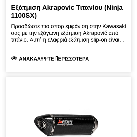
Εξάτμιση Akrapovic Τιτανίου (Ninja
1100SX)
Προσδώστε πιο σπορ εμφάνιση στην Kawasaki
σας με την εξάγωνη εξάτμιση Akrapovič από
τιτάνιο.
Αυτή η ελαφριά εξάτμιση slip-on είναι
σχεδιασμένη για να χρησιμοποιείται σε
συνδυασμό με το σύστημα βαλιτσών μας.
ΑΝΑΚΑΛΎΨΤΕ ΠΕΡΙΣΣΌΤΕΡΑ
Αποτελείται από έναν συνδετικό σωλήνα από
ανοξείδωτο ατσάλι, εισαγωγή από ανοξείδωτο
ατσάλι/ εξωτερικό περίβλημα εξάτμισης από
τιτάνιο, μπούκα ανθρακονήματος, σφιγκτήρα
εξάτμισης ανθρακονήματος και διπλό λογότυπο
Akrapovič και Ninja 1100SX χαραγμένο με
λέιζερ.
Περιλαμβάνεται σετ θερμοπροστασίας
ανθρακονήματος και κιτ τοποθέτησης.
Πληροί
τα ισχύοντα Ευρωπαϊκά πρότυπα.