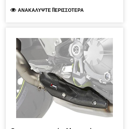
κοντή, με κωνικό σχήμα και αποσκοπεί στη
ΑΝΑΚΑΛΎΨΤΕ ΠΕΡΙΣΣΌΤΕΡΑ
βελτίωση της εμφάνισης της μοτοσυκλέτας.
Είναι κατασκευασμένη από ελαφρύ τιτάνιο
υψηλής ποιότητας, που εξασφαλίζει σημαντική
μείωση βάρους σε σχέση με το εργοστασιακό
τελικό εξάτμισης και ολοκληρώνεται με μια
χειροποίητη μπούκα ανθρακονήματος για
βελτιωμένη και πιο ελκυστική εμφάνιση.
Προσφέρει εμπλουτισμένο ήχο για ενισχυμένη
απόλαυση.
Αυτή η εξάτμιση που πληροί τα
πρότυπα έγκρισης τύπου EC/ECE αποτελεί μια
εύκολη αναβάθμιση, σχεδιασμένη για να
βελτιώσει την απόδοση της μοτοσυκλέτας.
Η
θερμοπροστασία ανθρακονήματος πωλείται
ξεχωριστά.