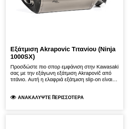
Εξάτμιση Akrapovic Τιτανίου (Ninja
1000SX)
Προσδώστε πιο σπορ εμφάνιση στην Kawasaki
σας με την εξάγωνη εξάτμιση Akrapovič από
τιτάνιο.
Αυτή η ελαφριά εξάτμιση slip-on είναι
σχεδιασμένη για να χρησιμοποιείται σε
συνδυασμό με το σύστημα βαλιτσών μας.
ΑΝΑΚΑΛΎΨΤΕ ΠΕΡΙΣΣΌΤΕΡΑ
Αποτελείται από έναν συνδετικό σωλήνα από
ανοξείδωτο ατσάλι, εισαγωγή από ανοξείδωτο
ατσάλι/ εξωτερικό περίβλημα εξάτμισης από
τιτάνιο, μπούκα ανθρακονήματος, σφιγκτήρα
εξάτμισης ανθρακονήματος και διπλό λογότυπο