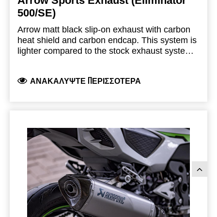
Arrow Sports Exhaust (Eliminator
500/SE)
Arrow matt black slip-on exhaust with carbon
heat shield and carbon endcap. This system is
lighter compared to the stock exhaust system
and gives a deep sporty sound. This exhaust
system is homologated according to EU
ΑΝΑΚΑΛΎΨΤΕ ΠΕΡΙΣΣΌΤΕΡΑ
regulations (emissions and noise) and has
ECE type-approval. (Euro 5+)