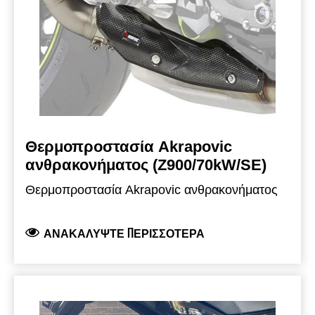
εύκολη αναβάθμιση, σχεδιασμένη για να
βελτιώσει την απόδοση της μοτοσυκλέτας. Η
θερμοπροστασία ανθρακονήματος δεν
περιλαμβάνεται.
Θερμοπροστασία Akrapovic
ανθρακονήματος (Z900/70kW/SE)
Θερμοπροστασία Akrapovic ανθρακονήματος
ΑΝΑΚΑΛΎΨΤΕ ΠΕΡΙΣΣΌΤΕΡΑ