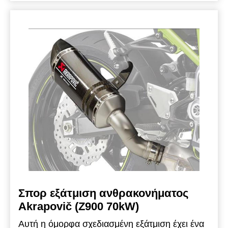
υψηλής ποιότητας, που εξασφαλίζει σημαντική
μείωση βάρους σε σχέση με το εργοστασιακό
τελικό εξάτμισης και ολοκληρώνεται με μια
χειροποίητη μπούκα ανθρακονήματος για
βελτιωμένη και πιο ελκυστική εμφάνιση.
Προσφέρει εμπλουτισμένο ήχο για ενισχυμένη
απόλαυση. Αυτή η εξάτμιση που πληροί τα
πρότυπα έγκρισης τύπου EC/ECE αποτελεί μια
εύκολη αναβάθμιση, σχεδιασμένη για να
βελτιώσει την απόδοση της μοτοσυκλέτας. Η
θερμοπροστασία ανθρακονήματος δεν
περιλαμβάνεται.
Σπορ εξάτμιση ανθρακονήματος
Akrapovič (Z900 70kW)
Αυτή η όμορφα σχεδιασμένη εξάτμιση έχει ένα