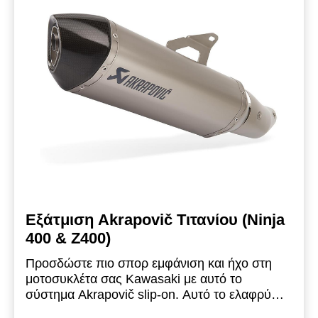
Akrapovič και Ninja 1000SX χαραγμένο με
λέιζερ.
Περιλαμβάνεται σετ θερμοπροστασίας
ανθρακονήματος και κιτ τοποθέτησης.
Πληροί
τα ισχύοντα Ευρωπαϊκά πρότυπα.
Εξάτμιση Akrapovič Τιτανίου (Ninja
400 & Z400)
Προσδώστε πιο σπορ εμφάνιση και ήχο στη
μοτοσυκλέτα σας Kawasaki με αυτό το
σύστημα Akrapovič slip-on. Αυτό το ελαφρύ
σύστημα slip-on προσφέρει εξαιρετικές