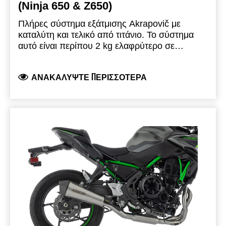
(Ninja 650 & Z650)
Πλήρες σύστημα εξάτμισης Akrapovič με
καταλύτη και τελικό από τιτάνιο. Το σύστημα
αυτό είναι περίπου 2 kg ελαφρύτερο σε
σύγκριση με το εργοστασιακό σύστημα
εξάτμισης και προσφέρει καθαρό, σπορ ήχο. Ο
ΑΝΑΚΑΛΎΨΤΕ ΠΕΡΙΣΣΌΤΕΡΑ
συνδυασμός αγωνιστικών υλικών, όπως το
τιτάνιο στο εξωτερικό περίβλημα του τελικού
και το καπάκι εξόδου από ανθρακονήματα,
προσδίδει στην εξάτμιση αγωνιστική εμφάνιση.
Λογότυπο με χάραξη laser. Το εγκεκριμένο
σύστημα εξάτμισης συμμορφώνεται με τους
κανονισμούς της Ε.Ε. και διαθέτει έγκριση
τύπου EC/ECE. (Εγκεκριμένο για μοτοσυκλέτες
Euro-5+ με εμπρός και πίσω αισθητήρα
οξυγόνου). Κατάλληλο για μοντέλα από το έτος
2024 και μετά.