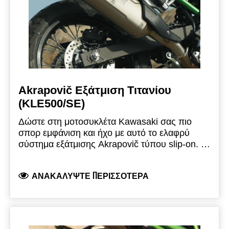
Akrapovič Εξάτμιση Τιτανίου
(KLE500/SE)
Δώστε στη μοτοσυκλέτα Kawasaki σας πιο
σπορ εμφάνιση και ήχο με αυτό το ελαφρύ
σύστημα εξάτμισης Akrapovič τύπου slip-on.
Το
νέο τελικό εξάτμισης Akrapovič από τιτάνιο έχει
σχεδιαστεί ειδικά για το KLE και διαθέτει ειδικά
ΑΝΑΚΑΛΎΨΤΕ ΠΕΡΙΣΣΌΤΕΡΑ
διαμορφωμένη επιφάνεια για μεγαλύτερη
αντοχή και πιο σπορ εμφάνιση.
Όπως στις
μοτοσυκλέτες rally-raid, η εξάτμιση είναι
υπερυψωμένη και τοποθετημένη ψηλά, ώστε
να προστατεύεται καλύτερα κατά την οδήγηση