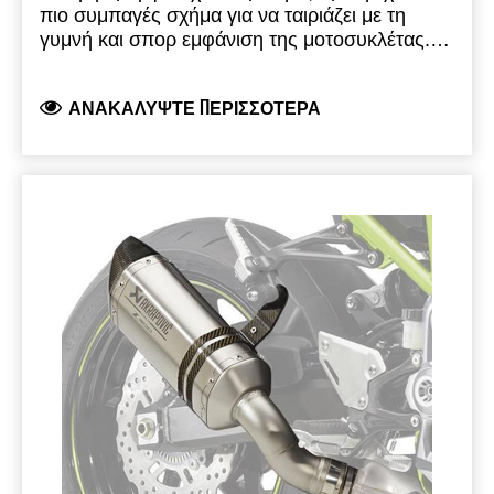
πιο συμπαγές σχήμα για να ταιριάζει με τη
γυμνή και σπορ εμφάνιση της μοτοσυκλέτας.
Κατασκευάζεται χρησιμοποιώντας χειροποίητα
εξαρτήματα ανθρακονήματoς και
ΑΝΑΚΑΛΎΨΤΕ ΠΕΡΙΣΣΌΤΕΡΑ
ολοκληρώνεται με μια μπούκα με το ίδιο τέλεια
φινιρισμένο υλικό αγωνιστικού τύπου.
Η
αύξηση της ισχύος και της ροπής σε όλο το
εύρος και το μειωμένο βάρος σε σχέση με το
εργοστασιακό σύστημα συμβάλουν στη
βελτιωμένη απόδοση.
Δίνει έναν
εμπλουτισμένο ήχο για πρόσθετη ακουστική
απόλαυση, ενώ διαθέτει έγκριση τύπου
EC/ECE.