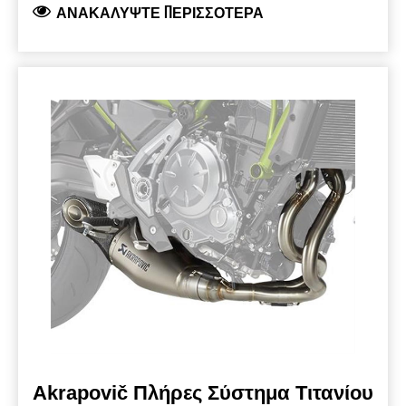
ΑΝΑΚΑΛΎΨΤΕ ΠΕΡΙΣΣΌΤΕΡΑ
σπορ ήχο. Ένας συνδυασμός υλικών
αγωνιστικού χαρακτήρα, όπως το τιτάνιο για το
εξωτερικό περίβλημα της εξάτμισης και το
ανθρακόνημα για τη μπούκα προσδίδει
αγωνιστικό στυλ σε αυτό το σύστημα
εξάτμισης. Λογότυπο λέιζερ. Αυτό το
εγκεκριμένο σύστημα εξάτμισης πληροί τους
κανονισμούς ΕΕ και διαθέτει έγκριση τύπου
EC/ECE (Euro 5). (Euro 5)
Akrapovič Πλήρες Σύστημα Τιτανίου