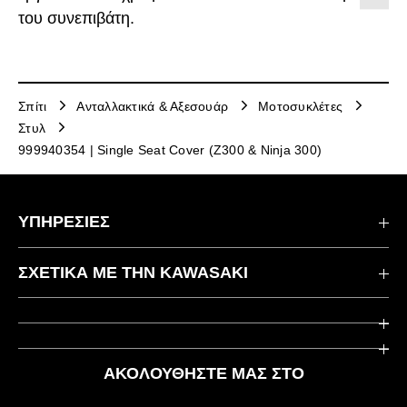
του συνεπιβάτη.
Σπίτι
Ανταλλακτικά & Αξεσουάρ
Μοτοσυκλέτες
Στυλ
999940354 | Single Seat Cover (Z300 & Ninja 300)
ΥΠΗΡΕΣΙΕΣ
Επικοινωνήστε μαζί μας
ΣΧΕΤΙΚΆ ΜΕ ΤΗΝ KAWASAKI
Kawasaki Care
Εταιρεία
Χρήσιμοι Σύνδεσμοι
Rideology
ΑΚΟΛΟΥΘΉΣΤΕ ΜΑΣ ΣΤΟ
Ασφάλεια
Αγωνιστικά