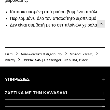
χειρολαβής.
Κατασκευασμένη από μαύρο βαμμένο ατσάλι
Περιλαμβάνει όλο τον απαραίτητο εξοπλισμό
Δεν είναι συμβατή με το σετ πλαϊνών χειρολαβών
Σπίτι
Ανταλλακτικά & Αξεσουάρ
Μοτοσυκλέτες
Άνεση
999941545 | Passenger Grab Bar, Black
ΥΠΗΡΕΣΙΕΣ
Επικοινωνήστε μαζί μας
ΣΧΕΤΙΚΆ ΜΕ ΤΗΝ KAWASAKI
Kawasaki Care
Εταιρεία