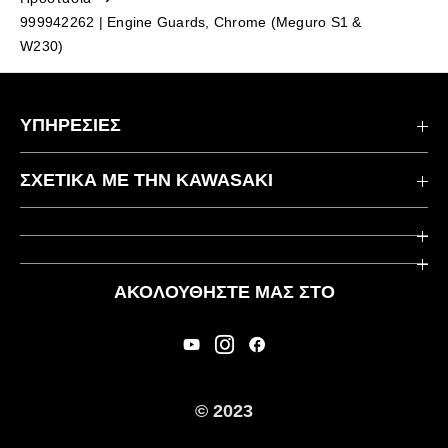
999942262 | Engine Guards, Chrome (Meguro S1 &
W230)
ΥΠΗΡΕΣΙΕΣ
Επικοινωνήστε μαζί μας
ΣΧΕΤΙΚΆ ΜΕ ΤΗΝ KAWASAKI
Kawasaki Care
Εταιρεία
Χρήσιμοι Σύνδεσμοι
Rideology
ΑΚΟΛΟΥΘΉΣΤΕ ΜΑΣ ΣΤΟ
Ασφάλεια
Αγωνιστικά
Νομικές Πληροφορίες
Κληρονομιά
Διεθνείς Ιστοσελίδες
© 2023
Τύπος