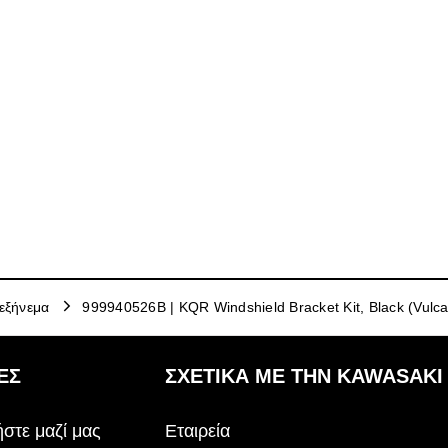
εξήνεμα
999940526B | KQR Windshield Bracket Kit, Black (Vulca
ΕΣ
ΣΧΕΤΙΚΆ ΜΕ ΤΗΝ KAWASAKI
στε μαζί μας
Εταιρεία