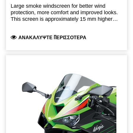
Large smoke windscreen for better wind
protection, more comfort and improved looks.
This screen is approximately 15 mm higher
and 40 mm wider then the original windscreen.
Kawasaki branded product, produced and
ΑΝΑΚΑΛΎΨΤΕ ΠΕΡΙΣΣΌΤΕΡΑ
developed by Kawasaki and fully road legal.