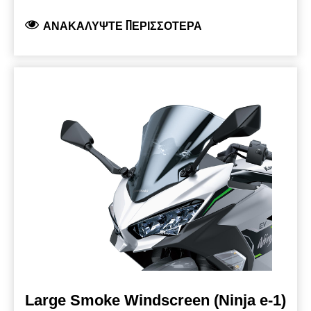
ψηλός και 40 mm πιο πλατύς από τον αρχικό
ΑΝΑΚΑΛΎΨΤΕ ΠΕΡΙΣΣΌΤΕΡΑ
ανεμοθώρακα.
Προϊόν μάρκας Kawasaki, το
οποίο παράγεται και αναπτύσσεται από την
Kawasaki και είναι πλήρως νόμιμο για χρήση
στο δρόμο.
Large Smoke Windscreen (Ninja e-1)