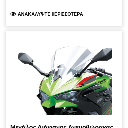
ανεμοθώρακας είναι περίπου 60 mm
ψηλότερος και 70 mm πλατύτερος (35+35 mm)
ΑΝΑΚΑΛΎΨΤΕ ΠΕΡΙΣΣΌΤΕΡΑ
από τον εργοστασιακό, για μεγαλύτερη άνεση.
Μεγάλος Διάφανος Ανεμοθώρακας