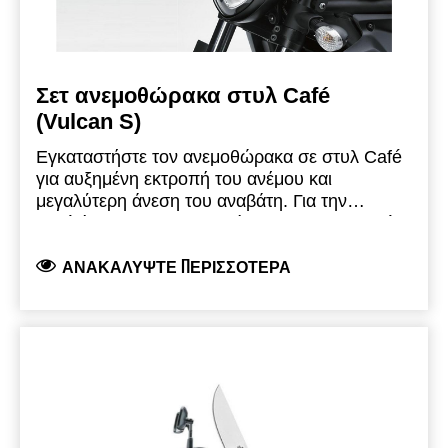
Σετ ανεμοθώρακα στυλ Café
(Vulcan S)
Εγκαταστήστε τον ανεμοθώρακα σε στυλ Café
για αυξημένη εκτροπή του ανέμου και
μεγαλύτερη άνεση του αναβάτη.
Για την
εγκατάσταση του ανεμοθώρακα σε στυλ Café
Café Style Smoke Windscreen - 999940826
απαιτούνται 2 εξαρτήματα:
Βραχίνας πιρουνιού - 999940824
ΑΝΑΚΑΛΎΨΤΕ ΠΕΡΙΣΣΌΤΕΡΑ
Βεβαιωθείτε ότι όλα τα εξαρτήματα έχουν
τοποθετηθεί σωστά για να διατηρηθεί η
σταθερότητα και η απόδοση.