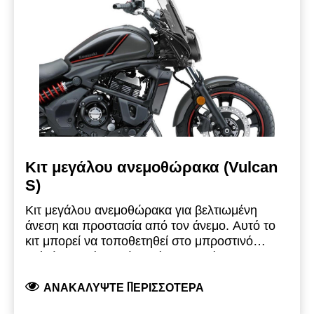
Κιτ μεγάλου ανεμοθώρακα (Vulcan
S)
Κιτ μεγάλου ανεμοθώρακα για βελτιωμένη
άνεση και προστασία από τον άνεμο.
Αυτό το
κιτ μπορεί να τοποθετηθεί στο μπροστινό
πιρούνι χωρίς να απαιτείται η αφαίρεση των
Στήριγμα πιρουνιού- 999940824
ποδιών του πιρουνιού.
Στήριγμα ανεμοθώρακα - 999940825
Διαφανής ζελατίνα με
ΑΝΑΚΑΛΎΨΤΕ ΠΕΡΙΣΣΌΤΕΡΑ
στηρίγματα σε μαύρο φινίρισμα.
Ανεμοθώρακας - 999940823
Ύψος= 54cm
(ωφέλιμο ύψος = 43cm), πλάτος= 45cm.
Το