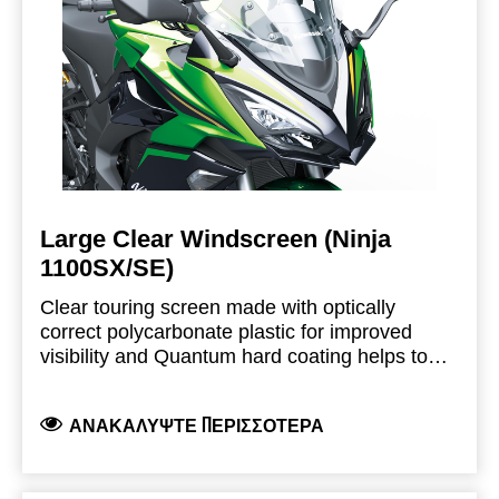
Large Clear Windscreen (Ninja
1100SX/SE)
Clear touring screen made with optically
correct polycarbonate plastic for improved
visibility and Quantum hard coating helps to
protect against scratching 114 mm taller and
152 mm wider than stock windscreen
ΑΝΑΚΑΛΎΨΤΕ ΠΕΡΙΣΣΌΤΕΡΑ