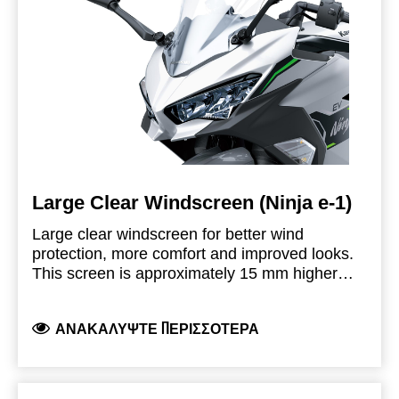
Large Clear Windscreen (Ninja e-1)
Large clear windscreen for better wind
protection, more comfort and improved looks.
This screen is approximately 15 mm higher
and 40 mm wider then the original windscreen.
Kawasaki branded product, produced and
ΑΝΑΚΑΛΎΨΤΕ ΠΕΡΙΣΣΌΤΕΡΑ
developed by Kawasaki and fully road legal.