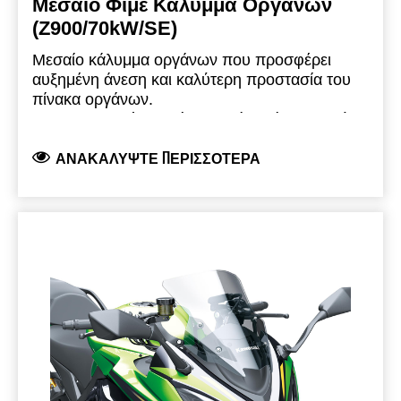
Μεσαίο Φιμέ Κάλυμμα Οργάνων
(Z900/70kW/SE)
Μεσαίο κάλυμμα οργάνων που προσφέρει
αυξημένη άνεση και καλύτερη προστασία του
πίνακα οργάνων.
Κατασκευασμένο από ελαφρώς διάφανο μαύρο
πλαστικό ABS υψηλής πυκνότητας.
ΑΝΑΚΑΛΎΨΤΕ ΠΕΡΙΣΣΌΤΕΡΑ
20 mm φαρδύτερο και 25 mm ψηλότερο από το
εργοστασιακό κάλυμμα οργάνων.
Περιλαμβάνει όλες τις απαραίτητες βάσεις
στήριξης, τα εξαρτήματα και τις οδηγίες
τοποθέτησης.
Συμβατό με το νέο Z900 μοντέλο 2025.