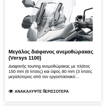
Μεγάλος διάφανος ανεμοθώρακας
(Versys 1100)
Διαφανής touring ανεμοθώρακας με πλάτος
150 mm (6 ίντσες) και ύψος 80 mm (3 ίντσες
μεγαλύτερος από τον εργοστασιακό
ανεμοθώρακα. Κατασκευασμένη από οπτικά
σωστό πολυκαρβονικό πλαστικό. Κεντρικός
ΑΝΑΚΑΛΎΨΤΕ ΠΕΡΙΣΣΌΤΕΡΑ
αεραγωγός για βελτιωμένη διαχείριση του αέρα.
Λογότυπο Kawasaki για εργοστασιακή
εμφάνιση.