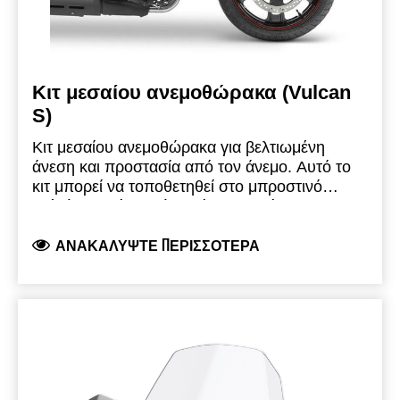
Κιτ μεσαίου ανεμοθώρακα (Vulcan
S)
Κιτ μεσαίου ανεμοθώρακα για βελτιωμένη
άνεση και προστασία από τον άνεμο.
Αυτό το
κιτ μπορεί να τοποθετηθεί στο μπροστινό
πιρούνι χωρίς να απαιτείται η αφαίρεση των
Στήριγμα πιρουνιού - 999940824
ποδιών του πιρουνιού.
Στήριγμα ανεμοθώρακα - 999940825
Διαφανής ζελατίνα με
ΑΝΑΚΑΛΎΨΤΕ ΠΕΡΙΣΣΌΤΕΡΑ
στηρίγματα σε μαύρο φινίρισμα.
Ανεμοθώρακας - 999940828
Ύψος= 47cm
(ωφέλιμο ύψος = 36cm), πλάτος = 39cm.
Το
πλήρες Κιτ Ανεμοθώρακα αποτελείται από 3
εξαρτήματα: