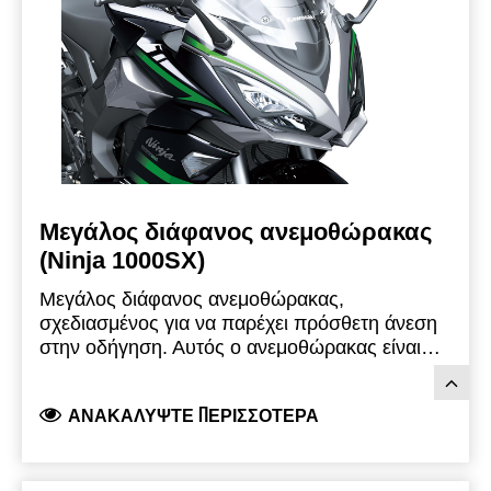
Μεγάλος διάφανος ανεμοθώρακας
(Ninja 1000SX)
Μεγάλος διάφανος ανεμοθώρακας,
σχεδιασμένος για να παρέχει πρόσθετη άνεση
στην οδήγηση.
Αυτός ο ανεμοθώρακας είναι
περίπου 24 mm πιο ψηλός από τον στάνταρ
ανεμοθώρακα.
Προϊόν μάρκας Kawasaki, το
ΑΝΑΚΑΛΎΨΤΕ ΠΕΡΙΣΣΌΤΕΡΑ
οποίο αναπτύσσεται από την Kawasaki και
είναι πλήρως νόμιμο για χρήση στο δρόμο.