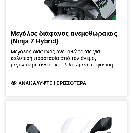
Μεγάλος διάφανος ανεμοθώρακας
(Ninja 7 Hybrid)
Μεγάλος διάφανος ανεμοθώρακας για
καλύτερη προστασία από τον άνεμο,
μεγαλύτερη άνεση και βελτιωμένη εμφάνιση.
Αυτός ο ανεμοθώρακας είναι περίπου 15 mm
πιο ψηλός και 40 mm πιο πλατύς από τον
ΑΝΑΚΑΛΎΨΤΕ ΠΕΡΙΣΣΌΤΕΡΑ
αρχικό ανεμοθώρακα.
Προϊόν μάρκας
Kawasaki, το οποίο παράγεται και
αναπτύσσεται από την Kawasaki και είναι
πλήρως νόμιμο για χρήση στο δρόμο.