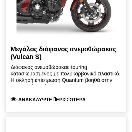
Μεγάλος διάφανος ανεμοθώρακας
(Vulcan S)
Διάφανος ανεμοθώρακας touring
κατασκευασμένος με πολυκαρβονικό πλαστικό.
Η σκληρή επίστρωση Quantum βοηθά στην
προστασία από γρατζουνιές
Απαιτείται βάση στήριξης ανεμοθώρακα και
ΑΝΑΚΑΛΎΨΤΕ ΠΕΡΙΣΣΌΤΕΡΑ
στήριγμα πιρουνιού για ανεμοθώρακα, που
πωλούνται ξεχωριστά
Ο μεγάλος σταθερός ανεμοθώρακας είναι 435
mm