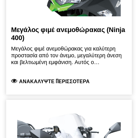
Μεγάλος φιμέ ανεμοθώρακας (Ninja
400)
Μεγάλος φιμέ ανεμοθώρακας για καλύτερη
προστασία από τον άνεμο, μεγαλύτερη άνεση
και βελτιωμένη εμφάνιση. Αυτός ο
ανεμοθώρακας είναι περίπου 15 mm πιο
ψηλός και 40 mm πιο πλατύς από τον αρχικό
ΑΝΑΚΑΛΎΨΤΕ ΠΕΡΙΣΣΌΤΕΡΑ
ανεμοθώρακα.
Προϊόν μάρκας Kawasaki, το
οποίο παράγεται και αναπτύσσεται από την
Kawasaki και είναι πλήρως νόμιμο για χρήση
στο δρόμο.