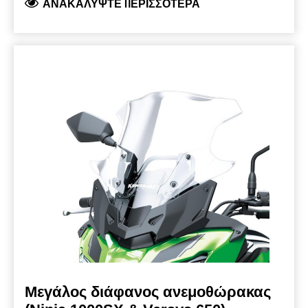
ΑΝΑΚΑΛΎΨΤΕ ΠΕΡΙΣΣΌΤΕΡΑ
wider lower area for better wind protection.
Kawasaki branded product, developed by
Kawasaki and fully road legal.
Μεγάλος διάφανος ανεμοθώρακας