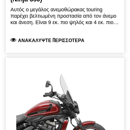
Αυτός ο μεγάλος ανεμοθώρακας touring
παρέχει βελτιωμένη προστασία από τον άνεμο
και άνεση. Είναι 9 εκ. πιο ψηλός και 4 εκ. πιο
πλατύς από τον εργοστασιακό ανεμοθώρακα
και διαθέτει άκρο τύπου σπόιλερ για να
ΑΝΑΚΑΛΎΨΤΕ ΠΕΡΙΣΣΌΤΕΡΑ
κατευθύνει τη ροή του αέρα προς τα επάνω.