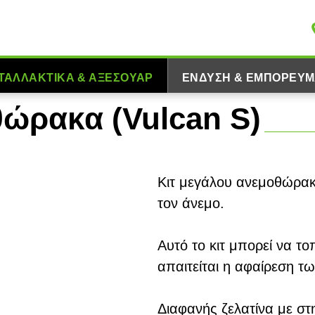
ΤΑΛΛΑΚΤΙΚΆ & ΑΞΕΣΟΥΆΡ
ΈΝΔΥΣΗ & ΕΜΠΟΡΕΎΜ
θώρακα (Vulcan S)
Κιτ μεγάλου ανεμοθώρακ
τον άνεμο.
Αυτό το κιτ μπορεί να το
απαιτείται η αφαίρεση τ
Διαφανής ζελατίνα με στ