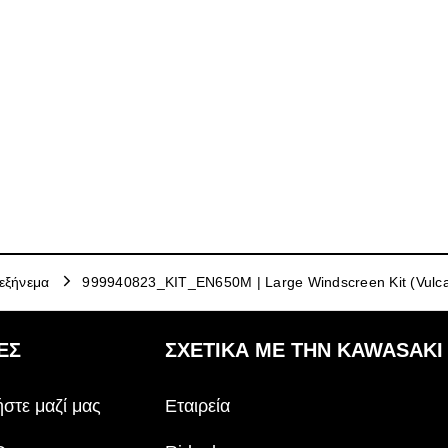
εξήνεμα
999940823_KIT_EN650M | Large Windscreen Kit (Vulc
ΕΣ
ΣΧΕΤΙΚΆ ΜΕ ΤΗΝ KAWASAKI
στε μαζί μας
Εταιρεία