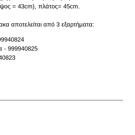
ψος = 43cm), πλάτος= 45cm.
ακα αποτελείται από 3 εξαρτήματα:
999940824
α - 999940825
40823