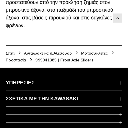
προστατεύουν από την πρόκληση ζημιάς στον
μπροστινό άξονα, στο παξιμάδι του μπροστινού
άξονα, στις βάσεις πιρουνιού και στις δαγκάνες
φρένων.
Σπίτι
Ανταλλακτικά & Αξεσουάρ
Μοτοσυκλέτες
Προστασία
999941385 | Front Axle Sliders
ΥΠΗΡΕΣΙΕΣ
Επικοινωνήστε μαζί μας
ΣΧΕΤΙΚΆ ΜΕ ΤΗΝ KAWASAKI
Kawasaki Care
Εταιρεία
Χρήσιμοι Σύνδεσμοι
Rideology