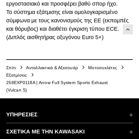
εργοστασιακό και προσφέρει βαθύ σπορ ήχο.
Το σύστημα εξάτμισης είναι ομολογκαρισμένο
σύμφωνα με τους κανονισμούς της ΕΕ (εκπομπές
και θόρυβος) και διαθέτει έγκριση τύπου ECE.
(Διπλός αισθητήρας οξυγόνου Euro 5+)
Σπίτι
Ανταλλακτικά & Αξεσουάρ
Μοτοσυκλέτες
Εξατμίσεις
258EXP0118A | Arrow Full System Sports Exhaust
(Vulcan S)
ΥΠΗΡΕΣΙΕΣ
Επικοινωνήστε μαζί μας
ΣΧΕΤΙΚΆ ΜΕ ΤΗΝ KAWASAKI