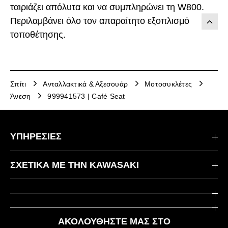
ταιριάζει απόλυτα και να συμπληρώνει τη W800.
Περιλαμβάνει όλο τον απαραίτητο εξοπλισμό
τοποθέτησης.
Σπίτι
Ανταλλακτικά & Αξεσουάρ
Μοτοσυκλέτες
Άνεση
999941573 | Café Seat
ΥΠΗΡΕΣΙΕΣ
Επικοινωνήστε μαζί μας
ΣΧΕΤΙΚΆ ΜΕ ΤΗΝ KAWASAKI
Kawasaki Care
Εταιρεία
Χρήσιμοι Σύνδεσμοι
Rideology
ΑΚΟΛΟΥΘΉΣΤΕ ΜΑΣ ΣΤΟ