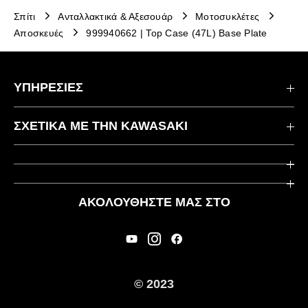
Σπίτι
Ανταλλακτικά & Αξεσουάρ
Μοτοσυκλέτες
Αποσκευές
999940662 | Top Case (47L) Base Plate
ΥΠΗΡΕΣΙΕΣ
Επικοινωνήστε μαζί μας
ΣΧΕΤΙΚΆ ΜΕ ΤΗΝ KAWASAKI
Kawasaki Care
Εταιρεία
Χρήσιμοι Σύνδεσμοι
Rideology
ΑΚΟΛΟΥΘΉΣΤΕ ΜΑΣ ΣΤΟ
Ασφάλεια
Αγωνιστικά
Νομικές Πληροφορίες
Κληρονομιά
Διεθνείς Ιστοσελίδες
© 2023
Τύπος