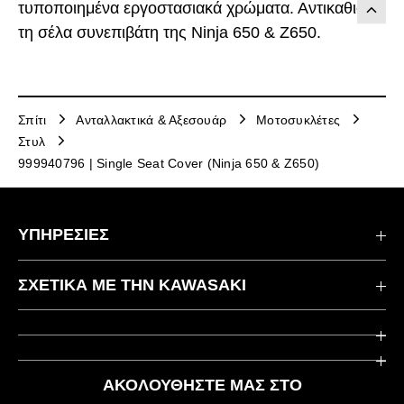
τυποποιημένα εργοστασιακά χρώματα. Αντικαθιστά
τη σέλα συνεπιβάτη της Ninja 650 & Z650.
Σπίτι
Ανταλλακτικά & Αξεσουάρ
Μοτοσυκλέτες
Στυλ
999940796 | Single Seat Cover (Ninja 650 & Z650)
ΥΠΗΡΕΣΙΕΣ
Επικοινωνήστε μαζί μας
ΣΧΕΤΙΚΆ ΜΕ ΤΗΝ KAWASAKI
Kawasaki Care
Εταιρεία
Χρήσιμοι Σύνδεσμοι
Rideology
ΑΚΟΛΟΥΘΉΣΤΕ ΜΑΣ ΣΤΟ