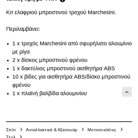
Κιτ ελαφριού μπροστινού τροχού Marchesini.
Περιλαμβάνει:
1 x τροχός Marchesini από σφυρήλατο αλουμίνιο
με ρίγα
2 x δίσκος μπροστινού φρένου
1 x δακτύλιος μπροστινού αισθητήρα ABS
10 x βίδες για αισθητήρα ABS/δίσκο μπροστινού
φρένου
1 x πλαϊνή βαλβίδα αλουμινίου
Σπίτι
Ανταλλακτικά & Αξεσουάρ
Μοτοσυκλέτες
Στυλ