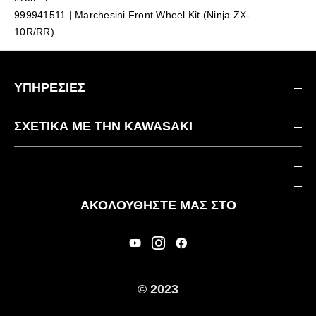
999941511 | Marchesini Front Wheel Kit (Ninja ZX-
10R/RR)
ΥΠΗΡΕΣΙΕΣ
Επικοινωνήστε μαζί μας
ΣΧΕΤΙΚΆ ΜΕ ΤΗΝ KAWASAKI
Kawasaki Care
Εταιρεία
Χρήσιμοι Σύνδεσμοι
Rideology
ΑΚΟΛΟΥΘΉΣΤΕ ΜΑΣ ΣΤΟ
Ασφάλεια
Αγωνιστικά
Νομικές Πληροφορίες
Κληρονομιά
Διεθνείς Ιστοσελίδες
© 2023
Τύπος