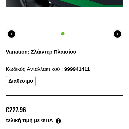
Variation:
Σλάιντερ Πλαισίου
Κωδικός Aνταλλακτικού :
999941411
Διαθέσιμο
€227.96
τελική τιμή με ΦΠΑ