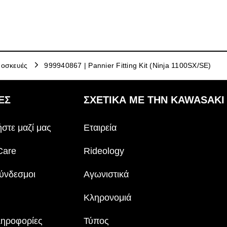
οσκευές
999940867 | Pannier Fitting Kit (Ninja 1100SX/SE)
ΕΣ
ΣΧΕΤΙΚΆ ΜΕ ΤΗΝ KAWASAKI
στε μαζί μας
Εταιρεία
Care
Rideology
ύνδεσμοι
Αγωνιστικά
Κληρονομιά
ληροφορίες
Τύπος