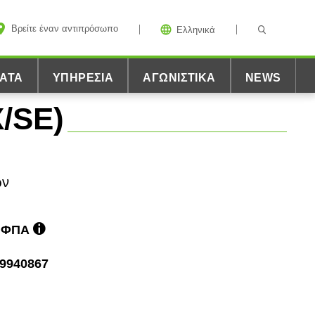
Βρείτε έναν αντιπρόσωπο
Ελληνικά
ΑΤΑ
ΥΠΗΡΕΣΊΑ
ΑΓΩΝΙΣΤΙΚΆ
NEWS
X/SE)
ών
ε ΦΠΑ
9940867