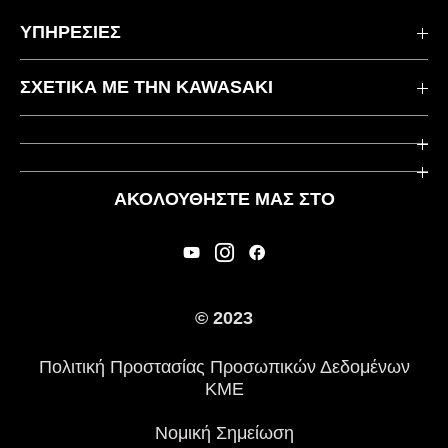
ΥΠΗΡΕΣΙΕΣ
Επικοινωνήστε μαζί μας
ΣΧΕΤΙΚΆ ΜΕ ΤΗΝ KAWASAKI
Kawasaki Care
Εταιρεία
Χρήσιμοι Σύνδεσμοι
Rideology
ΑΚΟΛΟΥΘΉΣΤΕ ΜΑΣ ΣΤΟ
Ασφάλεια
Αγωνιστικά
Νομικές Πληροφορίες
Κληρονομιά
Διεθνείς Ιστοσελίδες
© 2023
Τύπος
Πολιτική Προστασίας Προσωπικών Δεδομένων
Ιστορία
ΚΜΕ
Νομική Σημείωση