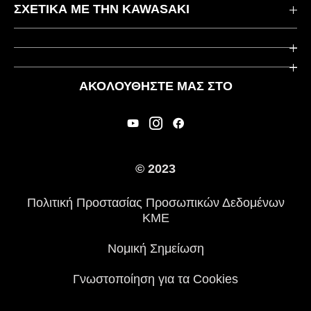
Επικοινωνήστε μαζί μας
ΣΧΕΤΙΚΆ ΜΕ ΤΗΝ KAWASAKI
Kawasaki Care
Εταιρεία
Χρήσιμοι Σύνδεσμοι
Rideology
ΑΚΟΛΟΥΘΉΣΤΕ ΜΑΣ ΣΤΟ
Ασφάλεια
Αγωνιστικά
Νομικές Πληροφορίες
Κληρονομιά
Διεθνείς Ιστοσελίδες
© 2023
Τύπος
Πολιτική Προστασίας Προσωπικών Δεδομένων
Ιστορία
ΚΜΕ
Νομική Σημείωση
Γνωστοποίηση για τα Cookies