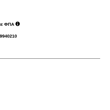
 με ΦΠΑ
9940210