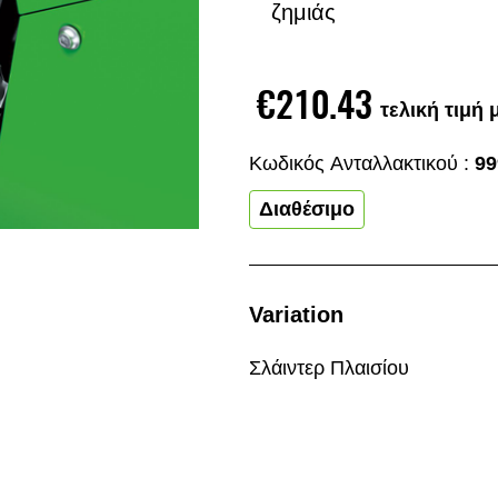
ζημιάς
€210.43
τελική τιμή
Κωδικός Aνταλλακτικού :
99
Διαθέσιμο
Variation
Σλάιντερ Πλαισίου