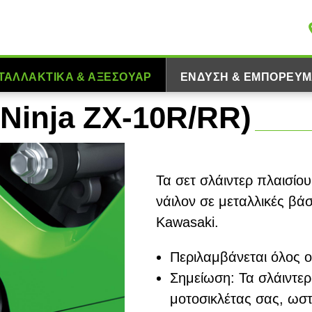
ΤΑΛΛΑΚΤΙΚΆ & ΑΞΕΣΟΥΆΡ
ΈΝΔΥΣΗ & ΕΜΠΟΡΕΎΜ
(Ninja ZX-10R/RR)
Τα σετ σλάιντερ πλαισίο
νάιλον σε μεταλλικές βά
Kawasaki.
Περιλαμβάνεται όλος ο
Σημείωση: Τα σλάιντε
μοτοσικλέτας σας, ωσ