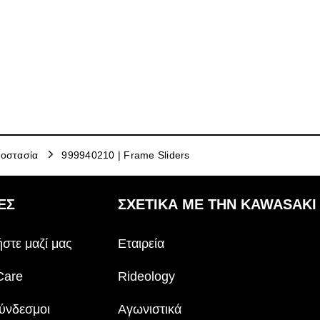
οστασία
999940210 | Frame Sliders
ΕΣ
ΣΧΕΤΙΚΆ ΜΕ ΤΗΝ KAWASAKI
στε μαζί μας
Εταιρεία
Care
Rideology
ύνδεσμοι
Αγωνιστικά