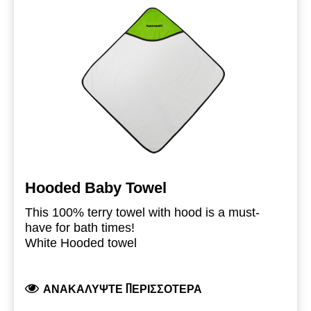
Hooded Baby Towel
This 100% terry towel with hood is a must-
have for bath times!
White Hooded towel
Dimension: 75 cm x 75 cm
Edge trimmed in black
ΑΝΑΚΑΛΎΨΤΕ ΠΕΡΙΣΣΌΤΕΡΑ
Hood in Kawasaki green
Branded with Kawasaki logo