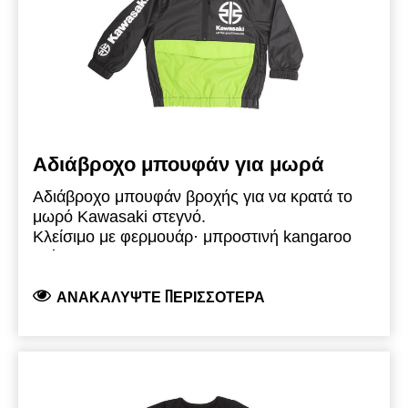
Αδιάβροχο μπουφάν για μωρά
Αδιάβροχο μπουφάν βροχής για να κρατά το
μωρό Kawasaki στεγνό.
Κλείσιμο με φερμουάρ· μπροστινή kangaroo
τσέπη
Μπροστινό άνοιγμα με φερμουάρ στο επάνω
ΑΝΑΚΑΛΎΨΤΕ ΠΕΡΙΣΣΌΤΕΡΑ
τέταρτο και πλαϊνό φερμουάρ για εύκολη
εφαρμογή
Κουκούλα και λάστιχο στη μέση και στα μανίκια
Διακοσμημένο με το λογότυπο Kawasaki river-
mark
100% νάιλον, με διάφανη αδιάβροχη