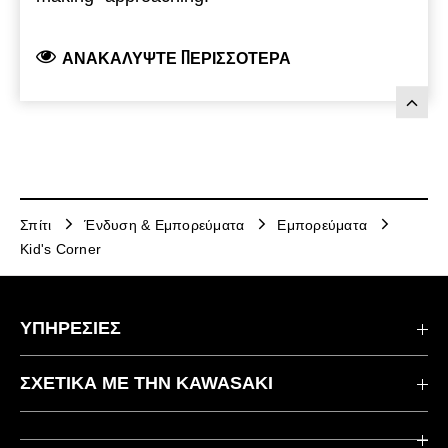
ΑΝΑΚΑΛΎΨΤΕ ΠΕΡΙΣΣΌΤΕΡΑ
Σπίτι
Ένδυση & Εμπορεύματα
Εμπορεύματα
Kid's Corner
ΥΠΗΡΕΣΙΕΣ
Επικοινωνήστε μαζί μας
ΣΧΕΤΙΚΆ ΜΕ ΤΗΝ KAWASAKI
Kawasaki Care
Εταιρεία