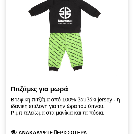
επίστρωση
Πιτζάμες για μωρά
Βρεφική πιτζάμα από 100% βαμβάκι jersey - η
ιδανική επιλογή για την ώρα του ύπνου.
Ριμπ τελείωμα στα μανίκια και τα πόδια,
Εύκολο άνοιγμα για το κεφάλι
Λογότυπο Kawasaki river-mark
ΑΝΑΚΑΛΎΨΤΕ ΠΕΡΙΣΣΌΤΕΡΑ
100% βαμβάκι, μεσαίου βάρους πλέξη jersey