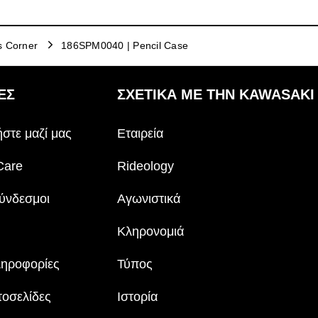
s Corner
186SPM0040 | Pencil Case
ΕΣ
ΣΧΕΤΙΚΆ ΜΕ ΤΗΝ KAWASAKI
στε μαζί μας
Εταιρεία
Care
Rideology
ύνδεσμοι
Αγωνιστικά
Κληρονομιά
ληροφορίες
Τύπος
τοσελίδες
Ιστορία