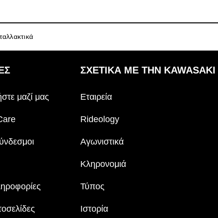
ταλλακτικά
ΕΣ
ΣΧΕΤΙΚΆ ΜΕ ΤΗΝ KAWASAKI
στε μαζί μας
Εταιρεία
Care
Rideology
ύνδεσμοι
Αγωνιστικά
Κληρονομιά
ληροφορίες
Τύπος
τοσελίδες
Ιστορία