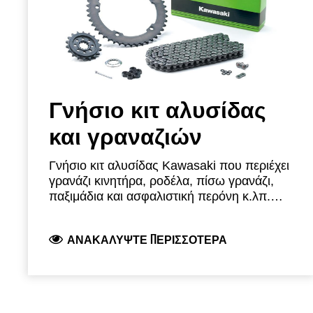
Γνήσιο κιτ αλυσίδας
και γραναζιών
Γνήσιο κιτ αλυσίδας Kawasaki που περιέχει
γρανάζι κινητήρα, ροδέλα, πίσω γρανάζι,
παξιμάδια και ασφαλιστική περόνη κ.λπ.
Αυτό το πλήρες πακέτο από την Kawasaki
περιέχει όλα τα γνήσια ανταλλακτικά που
ΑΝΑΚΑΛΎΨΤΕ ΠΕΡΙΣΣΌΤΕΡΑ
απαιτούνται για τη σωστή αντικατάσταση
της αλυσίδας μετάδοσης κίνησης για
δημοφιλή μοντέλα.
Σε σύγκριση με τα
aftermarket κιτ, τα γνήσια κιτ έχουν το
πλεονέκτημα ενός μπροστινού γραναζιού