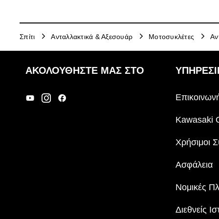
με επικάλυψη από καουτσούκ, που θα κάνει
τη λειτουργία της αλυσίδας πολύ πιο
αθόρυβη. Κάποιος που έχει χρησιμοποιήσει
ένα aftermarket κιτ θα εκτιμήσει αυτή τη
Σπίτι
Ανταλλακτικά & Αξεσουάρ
Μοτοσυκλέτες
Αν
διαφορά.
Τα νέα κιτ αλυσίδας έχουν την
αναγνωρίσιμη πράσινη συσκευασία με την
επωνυμία Kawasaki.
ΑΚΟΛΟΥΘΉΣΤΕ ΜΑΣ ΣΤΟ
ΥΠΗΡΕΣΙ
Επικοινωνή
Kawasaki 
Χρήσιμοι Σ
Ασφάλεια
Νομικές Π
Διεθνείς Ισ