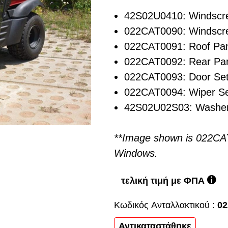
42S02U0410: Windscr
022CAT0090: Windscr
022CAT0091: Roof Pa
022CAT0092: Rear Pa
022CAT0093: Door Se
022CAT0094: Wiper S
42S02U02S03: Washer
**Image shown is 022CA
Windows.
τελική τιμή με ΦΠΑ
Κωδικός Aνταλλακτικού :
0
Αντικαταστάθηκε