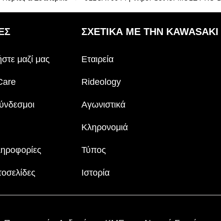
ΕΣ
ΣΧΕΤΙΚΆ ΜΕ ΤΗΝ KAWASAKI
στε μαζί μας
Εταιρεία
Care
Rideology
ύνδεσμοι
Αγωνιστικά
Κληρονομιά
ληροφορίες
Τύπος
τοσελίδες
Ιστορία