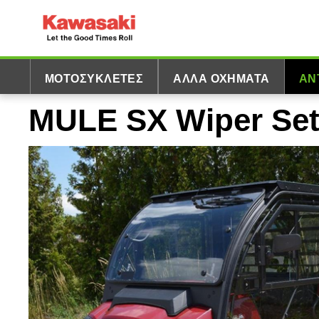
ΜΟΤΟΣΥΚΛΈΤΕΣ
ΆΛΛΑ ΟΧΉΜΑΤΑ
ΑΝ
MULE SX Wiper Se