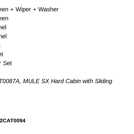
een + Wiper + Washer
een
nel
nel
t
et
 Set
T0087A, MULE SX Hard Cabin with Sliding
22CAT0094