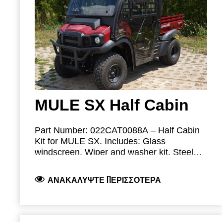
022CAT0094: Wiper Set
42S02U02S03: Washer Set
MULE SX Half Cabin
Part Number: 022CAT0088A – Half Cabin
Kit for MULE SX.
Includes: Glass
windscreen, Wiper and washer kit, Steel
Roof Panel, Steel with Polycarbonate (PC)
Modular Parts:
Rear Panel.
ΑΝΑΚΑΛΎΨΤΕ ΠΕΡΙΣΣΌΤΕΡΑ
42S02U0410: Windscreen + Wiper +
Washer
022CAT0090: Windscreen