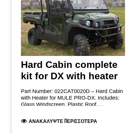
Hard Cabin complete
kit for DX with heater
Part Number: 022CAT0020D – Hard Cabin
with Heater for MULE PRO-DX.
Includes:
Glass Windscreen, Plastic Roof,
Polycarbonate Rear Panel, Polycarbonate
Structure made of high-grade steel with
Doors with sliding openable windows,
ΑΝΑΚΑΛΎΨΤΕ ΠΕΡΙΣΣΌΤΕΡΑ
quality black finish. Flip-up tinted single-
Wiper and Washer Kit, and Heater Kit.
layer safety glass windscreen with rubber