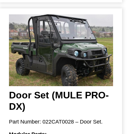
Washer
022CAT0026: Steel Roof Panel
022CAT0026A: Plastic Roof Panel
Image shown is 022CAT0020A– MULE
022CAT0027(A): Rear Panel
PRO-DX Hard Cabin Kit with Doors with
022CAT0028: Door Set
Sliding Windows.
022CAT0044: Wiper Set
022CAT0045: Washer Set
42S08U01S02: Heater Set (accessory
fuse kit recommended)
Door Set (MULE PRO-
DX)
Part Number: 022CAT0028 – Door Set.