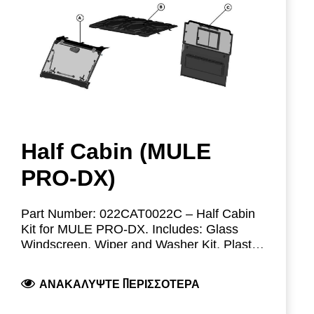
Half Cabin (MULE
PRO-DX)
Part Number: 022CAT0022C – Half Cabin
Kit for MULE PRO-DX.
Includes: Glass
Windscreen, Wiper and Washer Kit, Plastic
Roof, and ABS with Polycarbonate (PC)
Modular Parts:
Rear Panel.
ΑΝΑΚΑΛΎΨΤΕ ΠΕΡΙΣΣΌΤΕΡΑ
022CAT0043A: Windscreen + Wiper +