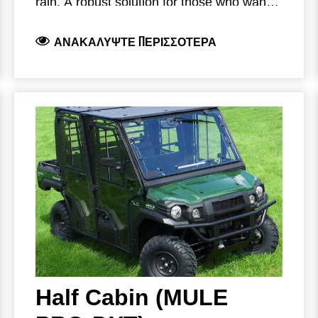
rain. A robust solution for those who want
to complete their cabin installation.
Part Number: 022CAT0027A– Rear Panel
ΑΝΑΚΑΛΎΨΤΕ ΠΕΡΙΣΣΌΤΕΡΑ
for MULE PRO-DX.
Available Modular Parts:
022CAT0043A: Windscreen+ Wiper+
Washer
022CAT0026: Steel Roof Panel
022CAT0026A: Plastic Roof Panel
Image shown is 022CAT0020A– MULE
022CAT0027(A): Rear Panel
PRO-DX Hard Cabin Kit with Doors with
022CAT0028: Door set
Sliding Windows.
022CAT0044: Wiper set
022CAT0045: Washer set
42S08U01S02: Heater set (accessory
fuse kit recommended)
Half Cabin (MULE