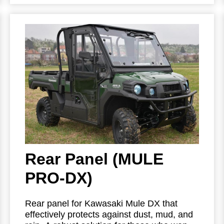
layer safety glass windscreen with rubber
seals and locks.
The doors are equipped
with hydraulic stoppers, automotive style
locks and sliding safety glass side
windows.
Rear Panel (MULE
PRO-DX)
Rear panel for Kawasaki Mule DX that
effectively protects against dust, mud, and