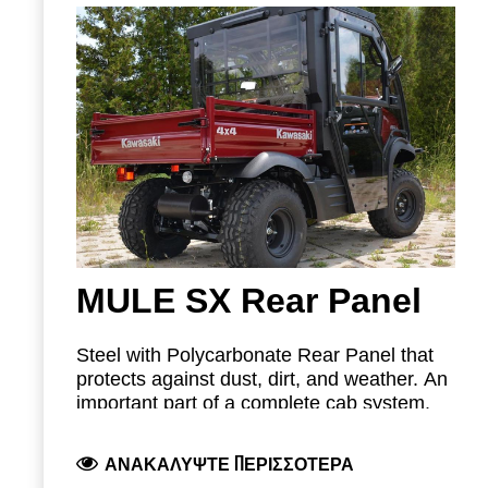
022CAT0091: Roof Panel
Image shown is 022CAT0087A, MULE SX
022CAT0092: Rear Panel
Hard Cabin with Sliding Windows.
022CAT0093: Door Set
022CAT0094: Wiper Set
42S02U02S03: Washer Set
MULE SX Rear Panel
Steel with Polycarbonate Rear Panel that
protects against dust, dirt, and weather. An
important part of a complete cab system.
Part Number: 022CAT0092 – Rear Panel
ΑΝΑΚΑΛΎΨΤΕ ΠΕΡΙΣΣΌΤΕΡΑ
for MULE SX.