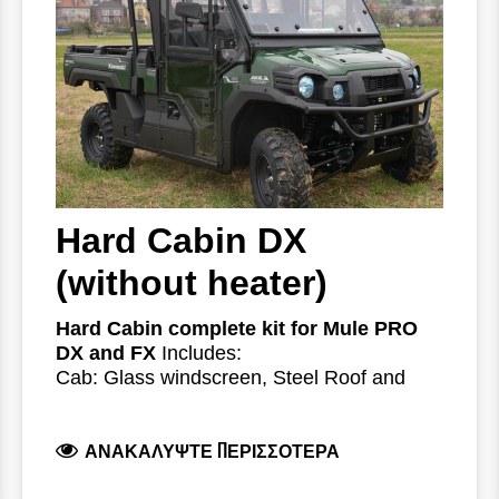
Hard Cabin DX
(without heater)
Hard Cabin complete kit for Mule PRO
DX and FX
Includes:
Cab: Glass windscreen, Steel Roof and
Steel with Polycarbonate (PC) Rear Panel
PC doors with glass sliding windows
ΑΝΑΚΑΛΎΨΤΕ ΠΕΡΙΣΣΌΤΕΡΑ
Wiper and washer kit
Structure made of high grade steel with
quality black finish.
Flip-up tinted single