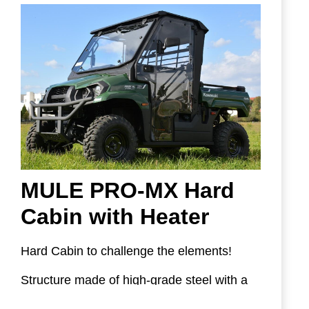
42S02U0410: Windscreen + Wiper +
Washer
022CAT0090: Windscreen
022CAT0091: Roof Panel
Image shown is 022CAT0087A, MULE SX
022CAT0092: Rear Panel
Hard Cabin with Sliding Windows.
022CAT0093: Door Set
022CAT0094: Wiper Set
42S02U02S03: Washer Set
MULE PRO-MX Hard
Cabin with Heater
Hard Cabin to challenge the elements!
Structure made of high-grade steel with a
quality black finish. Flip-up tinted single-