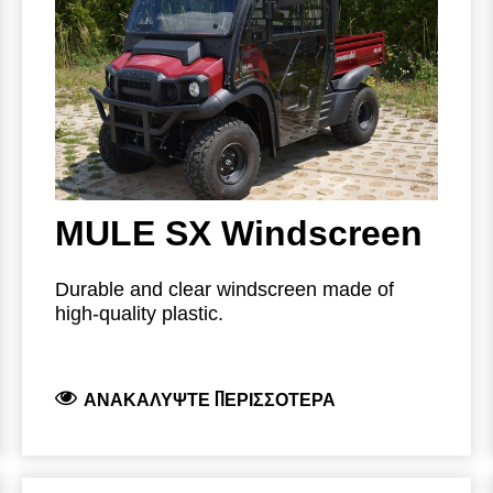
022CAT0045: Washer Set
42S08U01S02: Heater Set (Accessory
Fuse Kit recommended)
MULE SX Windscreen
Durable and clear windscreen made of
high-quality plastic.
Part Number: 022CAT0090 – Windscreen
for MULE SX.
*Does not include Wiper and
ΑΝΑΚΑΛΎΨΤΕ ΠΕΡΙΣΣΌΤΕΡΑ
Washer.
Available Modular Parts: