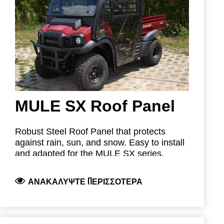
022CAT0090: Παρμπρίζ
022CAT0091: Πάνελ Οροφής
Η εικόνα που εμφανίζεται είναι το
022CAT0092: Πίσω Πάνελ
022CAT0087A – MULE SX Hard Cabin με
022CAT0093: Σετ Πορτών
συρόμενα παράθυρα. Το 022CAT0087C
022CAT0094: Σετ Υαλοκαθαριστήρα
διαθέτει σταθερά παράθυρα.
42S02U02S03: Σετ Πλυστικού
Συστήματος
MULE SX Roof Panel
Robust Steel Roof Panel that protects
against rain, sun, and snow. Easy to install
and adapted for the MULE SX series.
Part Number: 022CAT0091 – Steel Roof
ΑΝΑΚΑΛΎΨΤΕ ΠΕΡΙΣΣΌΤΕΡΑ
Panel for MULE SX.
Available Modular Parts: