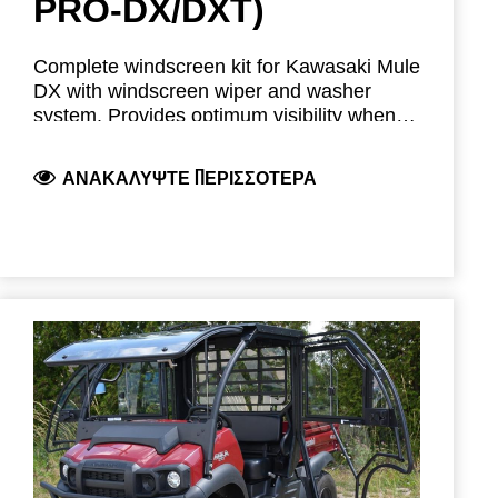
PRO-DX/DXT)
Complete windscreen kit for Kawasaki Mule
DX with windscreen wiper and washer
system. Provides optimum visibility when
driving in rain, snow, and dirty conditions.
Package:
022CAT0043A: Windscreen +
ΑΝΑΚΑΛΎΨΤΕ ΠΕΡΙΣΣΌΤΕΡΑ
Wiper + Washer
Modular Parts:
022CAT0043A: Windscreen + Wiper +
Washer
022CAT0026: Steel Roof Panel
022CAT0026A: Plastic Roof Panel
Image shown is 022CAT0020A– MULE
022CAT0027(A): Rear Panel
PRO-DX Hard Cabin Kit with Doors with
022CAT0028: Door Set
Sliding Windows.
022CAT0044: Wiper Set
022CAT0045: Washer Set
42S08U01S02: Heater Set (accessory