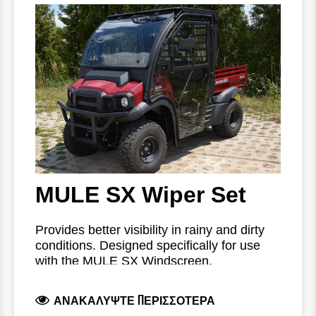
42S02U0410: Windscreen + Wiper +
Washer
022CAT0090: Windscreen
022CAT0091: Roof Panel
Image shown is 022CAT0087A, MULE SX
022CAT0092: Rear Panel
Hard Cabin with Sliding Windows.
022CAT0093: Door Set
022CAT0094: Wiper Set
42S02U02S03: Washer Set
MULE SX Wiper Set
Provides better visibility in rainy and dirty
conditions. Designed specifically for use
with the MULE SX Windscreen.
Part Number: 022CAT0094
ΑΝΑΚΑΛΎΨΤΕ ΠΕΡΙΣΣΌΤΕΡΑ