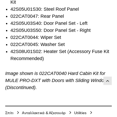
Kit
42S05U01S30: Steel Roof Panel
022CAT0047: Rear Panel
42S05U03S40: Door Panel Set - Left
42S05U03S50: Door Panel Set - Right
022CAT0044: Wiper Set
022CAT0045: Washer Set
42S08U01S02: Heater Set (Accessory Fuse Kit
Recommended)
Image shown is 022CAT0040 Hard Cabin Kit for
MULE PRO-DXT with Doors with Sliding Windows
(Discontinued).
Σπίτι
Ανταλλακτικά & Αξεσουάρ
Utilities