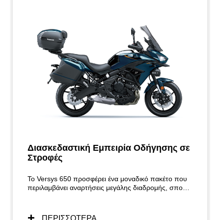
Διασκεδαστική Εμπειρία Οδήγησης σε
Στροφές
Το Versys 650 προσφέρει ένα μοναδικό πακέτο που
περιλαμβάνει αναρτήσεις μεγάλης διαδρομής, σπορ
τροχούς 17 ιντσών, λεπτή και όρθια θέση οδήγησης,
καθώς και έναν συμπαγή παράλληλο δικύλινδρο
κινητήρα ρυθμισμένο για υψηλή ροπή στις χαμηλές
ΠΕΡΙΣΣΟΤΕΡΑ