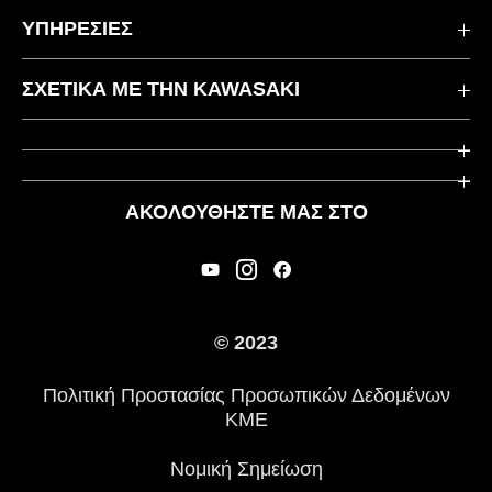
ΥΠΗΡΕΣΙΕΣ
Επικοινωνήστε μαζί μας
ΣΧΕΤΙΚΆ ΜΕ ΤΗΝ KAWASAKI
Kawasaki Care
Εταιρεία
Χρήσιμοι Σύνδεσμοι
Rideology
ΑΚΟΛΟΥΘΉΣΤΕ ΜΑΣ ΣΤΟ
Ασφάλεια
Αγωνιστικά
Νομικές Πληροφορίες
Κληρονομιά
Διεθνείς Ιστοσελίδες
© 2023
Τύπος
Πολιτική Προστασίας Προσωπικών Δεδομένων
Ιστορία
ΚΜΕ
Νομική Σημείωση