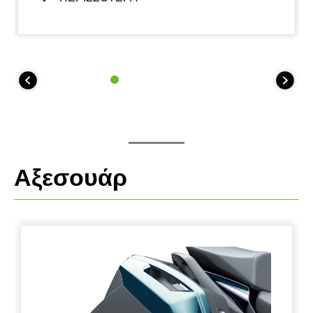
και μεσαίες στροφές. Σχεδιάστηκε για να μεγιστοποιεί
την απόλαυση του αναβάτη στον δρόμο – ειδικά
όταν οι διαδρομές έχουν περισσότερες στροφές. Η
προσθήκη τεχνολογιών υποστήριξης, όπως το
KTRC, ενισχύει την αυτοπεποίθηση του αναβάτη σε
ένα ευρύ φάσμα συνθηκών οδήγησης στον δρόμο.
Αξεσουάρ