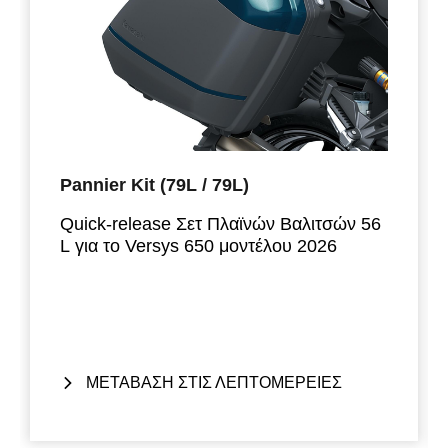
Pannier Kit (79L / 79L)
Quick-release Σετ Πλαϊνών Βαλιτσών 56
L για το Versys 650 μοντέλου 2026
Σχεδιασμένες ώστε να χωρούν τα
περισσότερα full-face κράνη, οι πλαϊνές
βαλίτσες τοποθετούνται απευθείας στις
εργοστασιακές χειρολαβές και
προσφέρουν καθαρή, ενσωματωμένη
ΜΕΤΑΒΑΣΗ ΣΤΙΣ ΛΕΠΤΟΜΕΡΕΙΕΣ
εμφάνιση όταν αφαιρούνται.
Περιλαμβάνει το
Σύστημα One-Key
: το