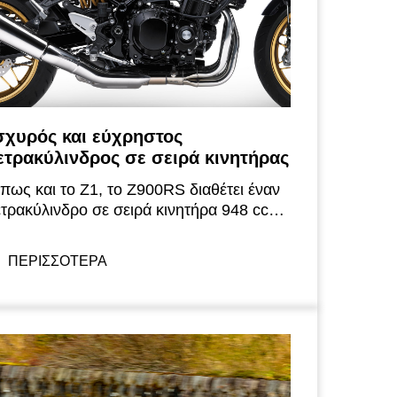
σχυρός και εύχρηστος
ετρακύλινδρος σε σειρά κινητήρας
πως και το Z1, το Z900RS διαθέτει έναν
ετρακύλινδρο σε σειρά κινητήρα 948 cc
ου προσφέρει εγγενώς μια υπέροχη
σορροπία μεταξύ ισχύος και
ΠΕΡΙΣΣΟΤΕΡΑ
ιαχειρισιμότητας, Η ρύθμιση του κινητήρα
στιάζει στις χαμηλές και μεσαίες στροφές.
χεδιασμένος για να αποδίδει υπέροχες
πιταχύνσεις, προσφέρει στον αναβάτη μια
ίσθηση συνδεσιμότητας μεταξύ του
καζιού και του πίσω τροχού.