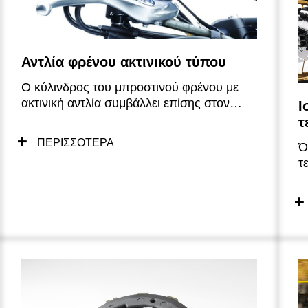
Αντλία φρένου ακτινικού τύπου
Ο κύλινδρος του μπροστινού φρένου με
ακτινική αντλία συμβάλλει επίσης στον
Ι
εξαιρετικό έλεγχο και την αίσθηση που
τ
προσφέρουν οι δαγκάνες. Για μεγαλύτερη
ΠΕΡΙΣΣΟΤΕΡΑ
Ό
ασφάλεια στο φρενάρισμα, το ABS είναι
τ
στάνταρ χαρακτηριστικό στο Z900RS SE.
π
ι
δ
ε
Σ
ε
α
γ