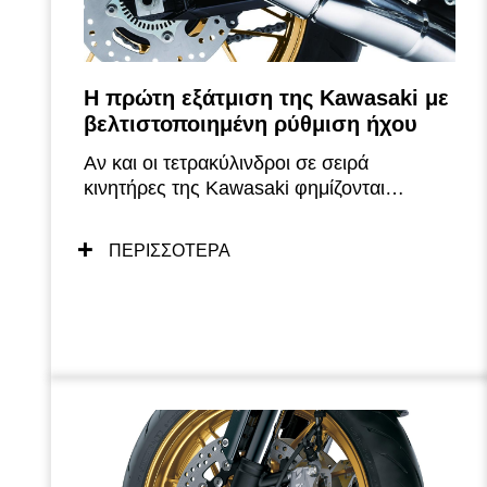
Η πρώτη εξάτμιση της Kawasaki με
βελτιστοποιημένη ρύθμιση ήχου
Αν και οι τετρακύλινδροι σε σειρά
κινητήρες της Kawasaki φημίζονται
ιστορικά για τον υπέροχο ήχο της
εξάτμισής τους, αυτή είναι η πρώτη φορά
ΠΕΡΙΣΣΟΤΕΡΑ
που η Kawasaki μελετά σε βάθος τον ήχο,
για να δημιουργήσει τον ιδανικό ήχο
εξάτμισης ενός μοντέλου. Σχεδιασμένη για
να προκαλεί την απόκριση του αναβάτη, η
ρύθμιση της μελωδίας της εξάτμισης
εστίασε στον αρχικό βρυχηθμό του
κινητήρα, στο ρελαντί και στις χαμηλές
στροφές, εκεί όπου ο μοτοσυκλετιστής θα
απολαύσει περισσότερο το βαθύ