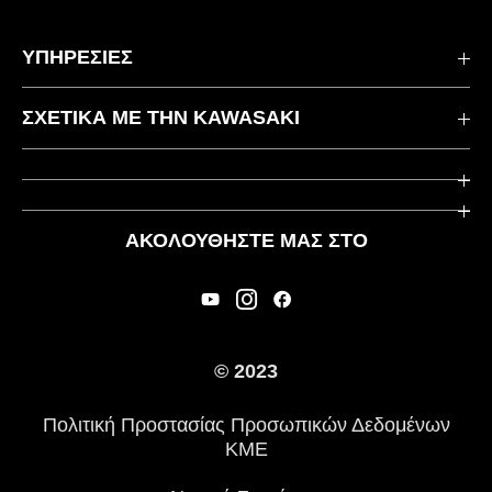
ΥΠΗΡΕΣΙΕΣ
Επικοινωνήστε μαζί μας
ΣΧΕΤΙΚΆ ΜΕ ΤΗΝ KAWASAKI
Kawasaki Care
Εταιρεία
Χρήσιμοι Σύνδεσμοι
Rideology
ΑΚΟΛΟΥΘΉΣΤΕ ΜΑΣ ΣΤΟ
Ασφάλεια
Αγωνιστικά
Νομικές Πληροφορίες
Κληρονομιά
Διεθνείς Ιστοσελίδες
© 2023
Τύπος
Πολιτική Προστασίας Προσωπικών Δεδομένων
Ιστορία
ΚΜΕ