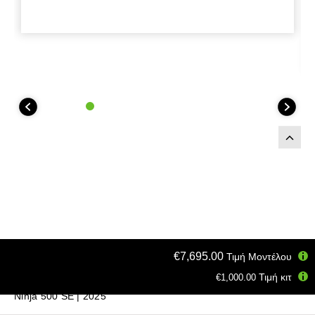
€7,695.00
Τιμή Μοντέλου
Τιμή κιτ
€1,000.00
Σπίτι
Μοτοσυκλέτες
Supersport Sport
Ninja 500 SE | 2025