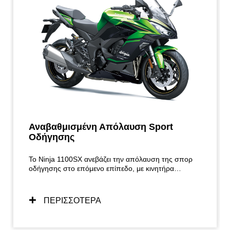
Αναβαθμισμένη Απόλαυση Sport
Oδήγησης
Το Ninja 1100SX ανεβάζει την απόλαυση της σπορ
οδήγησης στο επόμενο επίπεδο, με κινητήρα
μεγαλύτερου κυβισμού και βελτιωμένο KQS. Ο σπορ
χειρισμός, τα εξαρτήματα του πλαισίου σε στυλ
supersport και το δυναμικό στυλ Ninja του
ΠΕΡΙΣΣΟΤΕΡΑ
προκατόχου του διατηρούνται, ενώ το εξαιρετικά
ισορροπημένο πακέτο κινητήρα- σασί συμβάλλει
στον ενθουσιασμό της οδήγησης στο δρόμο σε ένα